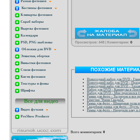
Рамки фотошоп
Костюмы фотошоп
Клипарты фотошоп
Скраб наборы
Вырезы фотошоп
Календари
Просмотров: 648 | Коментарии:
0
PSD, PNG шаблоны
Обложки для DVD
Этикетки, обертки
Виньетки фотошоп
Стили фотошоп
Кисти фотошоп
Новогодний набор для DVD - Гла
Новогодний набо для DVD - Празд
Текстуры и фоны
Новогодний набо для DVD - Тихая
Набор для DVD - Каникулы в Лон
Шрифты
Набор для DVD - Мне присни
Рамки для фото - Ты рядом и все п
Все для видео
Рамочки "Наша Свадьба"
Рамка для фото - Шикарные розы в
Свадебная рамка для фото - Пусть 
Видео футажи
Рамка для фото - Нарядили елку в 
ProShow Producer
Всего комментариев
:
0