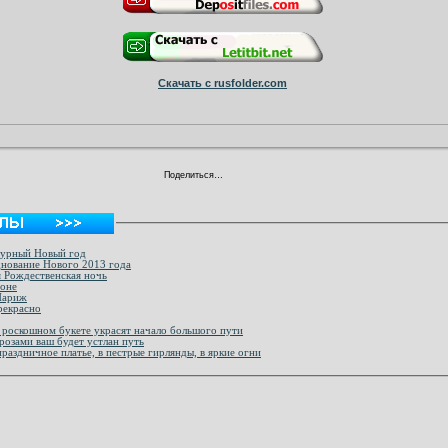
Скачать с rusfolder.com
Поделиться…
мурный Новый год
нование Нового 2013 года
 Рождественская ночь
доне
лся Париж
рекрасно
 роскошном букете украсят начало большого пути
розами ваш будет устлан путь
праздничное платье, в пестрые гирлянды, в яркие огни