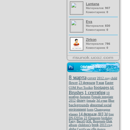
Lantana
Материалов:
907
Коментариев:
0
Eva
Материалов:
830
Коментариев:
0
Zirkon
Материалов:
786
Коментариев:
0
ОБЛАКО ТЕГОВ
8 марта
cover
2012 год
child
flower
23 февраля
9 мая
Easter
footages
COM Port Toolkit
AE
Brushes
1 сентября
10
ноября
Autumn
Female template
disney
2012
female
3d очки
Blue
backgrounds
abnormal social
environment
fonts
Champagne
14 февраля
AVI
3d
glasses
free
DS-I205m
23
Elements
birthday
Fairy
BaczQ
ASL
Bouquets
Disk
book
album
children's
2013 год
alpha
ella
Certificate
design