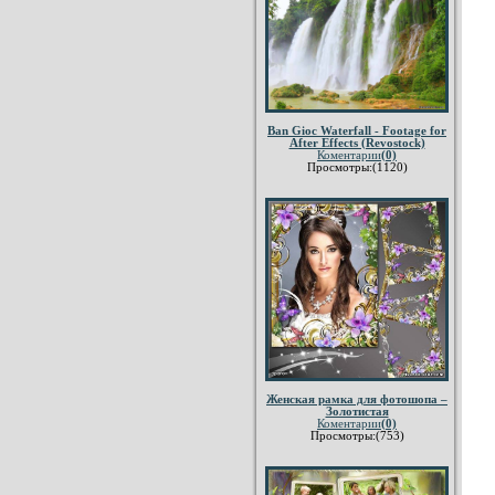
Ban Gioc Waterfall - Footage for
After Effects (Revostock)
Коментарии
(0)
Просмотры:(1120)
Женская рамка для фотошопа –
Золотистая
Коментарии
(0)
Просмотры:(753)