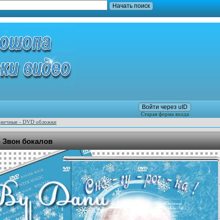
Войти через uID
Старая форма входа
днечные - DVD обложки
- Звон бокалов