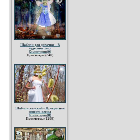
Шаблон для девочки – В
чудесном лесу
Коментарии
(0)
Просмотры:(840)
Шаблон женский - Прекрасная
невеста весны
Коментарии
(0)
Просмотры:(1288)