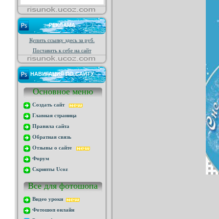
РЕКЛАМА
Купить ссылку здесь за
руб.
Поставить к себе на сайт
НАВИГАЦИЯ ПО САЙТУ
Основное меню
Создать сайт
Главная страница
Правила сайта
Обратная связь
Отзывы о сайте
Форум
Скрипты Ucoz
Все для фотошопа
Видео уроки
Фотошоп онлайн