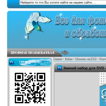
Главная
»
Файлы
»
Обложки для DVD
»
Праз
ТУТ ИНТЕРЕСНО
Зимний набор для DVD 