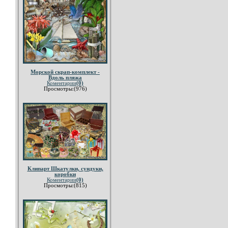
Морской скрап-комплект -
Вдоль пляжа
Коментарии
(0)
Просмотры:(976)
Клипарт Шкатулки, сундуки,
коробки
Коментарии
(0)
Просмотры:(815)