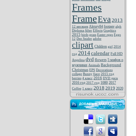
Frames
Frame
Eva
2013
Alexey84
footage
12 месяцев
alph
Diploma
After
Effects
Graphics
2015
birds
grass
Easter eggs
Eggs
12
Dee Snider
adobe
clipart
Children
girl
2014
2014
calendar
Full HD
год
dvd
flowers
5 мифов о
Angelina
Background
мужчинах
Animals
Christmas
EPS
Decorations
collage
Bunny
fiace
2015 год
2016
berries
4 класс
DVD диск
2016 год
1080
2017
2017 год
2018
2019
2020
Coffee
1 класс
ДОБАВЬ В ЗАКЛАДКИ