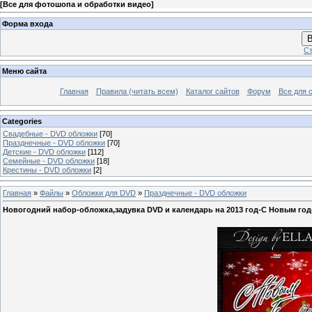
[
Все для фотошопа и обработки видео
]
Форма входа
В
Ст
Меню сайта
Главная
Правила (читать всем)
Каталог сайтов
Форум
Все для 
Categories
Свадебные - DVD обложки
[70]
Празднечные - DVD обложки
[70]
Детские - DVD обложки
[112]
Семейные - DVD обложки
[18]
Крестины - DVD обложки
[2]
Главная
»
Файлы
»
Обложки для DVD
»
Празднечные - DVD обложки
Новогодний набор-обложка,задувка DVD и календарь на 2013 год-С Новым год