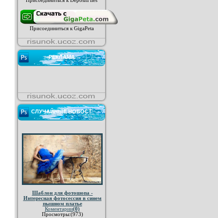
Присоединиться к DepositFiles
Присоединиться к GigaPeta
РЕКЛАМА
СЛУЧАЙНЫЕ НОВОСТ
Шаблон для фотошопа -
Интересная фотосессия в синем
пышном платье
Коментарии
(0)
Просмотры:(973)