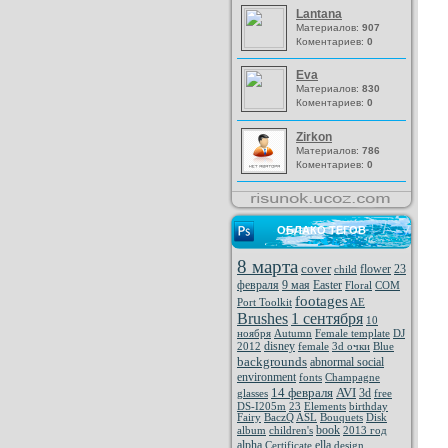
Lantana
Материалов:
907
Коментариев:
0
Eva
Материалов:
830
Коментариев:
0
Zirkon
Материалов:
786
Коментариев:
0
ОБЛАКО ТЕГОВ
8 марта
cover
flower
23
child
февраля
9 мая
Easter
Floral
COM
footages
Port Toolkit
AE
Brushes
1 сентября
10
ноября
Autumn
Female template
DJ
disney
2012
female
3d очки
Blue
backgrounds
abnormal social
environment
fonts
Champagne
14 февраля
AVI
3d
glasses
free
DS-I205m
23
Elements
birthday
Fairy
BaczQ
ASL
Bouquets
Disk
book
album
children's
2013 год
alpha
ella
Certificate
design