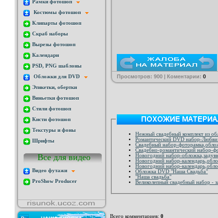
Рамки фотошоп
Костюмы фотошоп
Клипарты фотошоп
Скраб наборы
Вырезы фотошоп
Календари
PSD, PNG шаблоны
Просмотров: 900 | Коментарии:
0
Обложки для DVD
Этикетки, обертки
Виньетки фотошоп
Стили фотошоп
Кисти фотошоп
Текстуры и фоны
Нежный свадебный комплект из обл
Романтический DVD набор-Любви 
Шрифты
Свадебный набор-фоторамка,облож
Свадебно-романтический набор-фот
Все для видео
Новогодний набор-обложка,задувк
Новогодний набор-календарь,облож
Новогодний набор-календарь,облож
Видео футажи
Обложка DVD "Наша Свадьба"
"Наша свадьба"
ProShow Producer
Великолепный свадебный набор - з
Всего комментариев
:
0