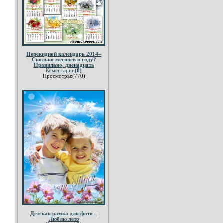
Перекидной календарь 2014–
Сколько месяцев в году?
Правильно, двенадцать
Коментарии
(0)
Просмотры:(770)
Детская рамка для фото –
Люблю лето