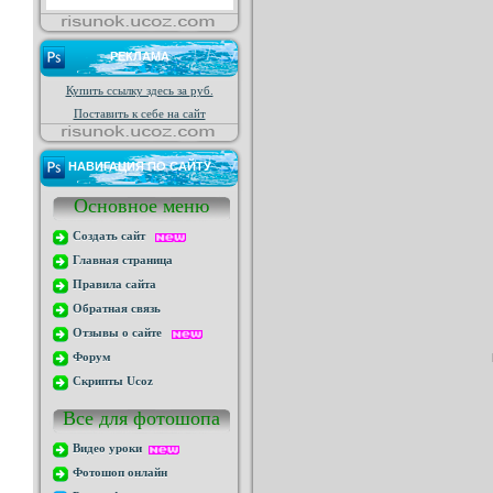
РЕКЛАМА
Купить ссылку здесь за
руб.
Поставить к себе на сайт
НАВИГАЦИЯ ПО САЙТУ
Основное меню
Создать сайт
Главная страница
Правила сайта
Обратная связь
Отзывы о сайте
Форум
Скрипты Ucoz
Все для фотошопа
Видео уроки
Фотошоп онлайн