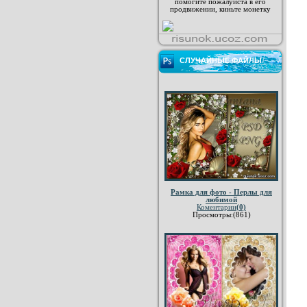
помогите пожалуйста в его
продвижении, киньте монетку
СЛУЧАЙНЫЕ ФАЙЛЫ
Рамка для фото - Перлы для
любимой
Коментарии
(0)
Просмотры:(861)