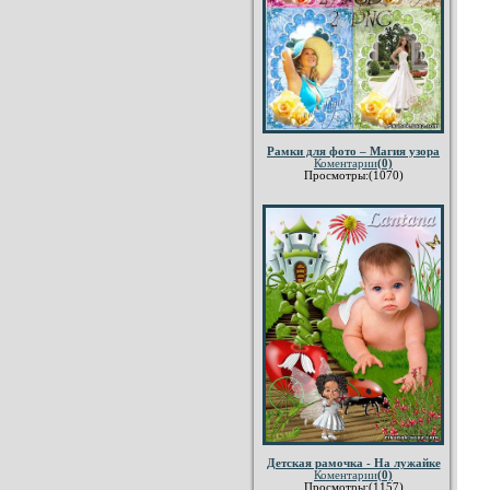
Рамки для фото – Магия узора
Коментарии
(0)
Просмотры:(1070)
Детская рамочка - На лужайке
Коментарии
(0)
Просмотры:(1157)