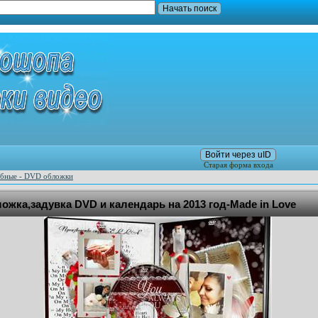
Войти через uID
Старая форма входа
ебные - DVD обложки
жка,задувка DVD и календарь на 2013 год-Made in Love