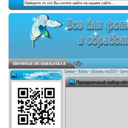
Главная
»
Файлы
»
Обложки для DVD
»
Свад
ТУТ ИНТЕРЕСНО
Праздничный набор-обло