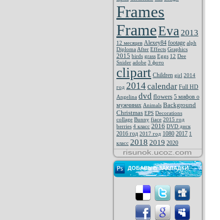
Frames
Frame
Eva
2013
Alexey84
footage
12 месяцев
alph
Diploma
After
Effects
Graphics
2015
birds
grass
Eggs
12
Dee
Snider
adobe
3 фото
clipart
Children
girl
2014
2014
calendar
Full HD
год
dvd
flowers
5 мифов о
Angelina
Background
мужчинах
Animals
Christmas
EPS
Decorations
collage
Bunny
fiace
2015 год
2016
berries
4 класс
DVD диск
2016 год
1080
2017
2017 год
1
2018
2019
2020
класс
ДОБАВЬ В ЗАКЛАДКИ