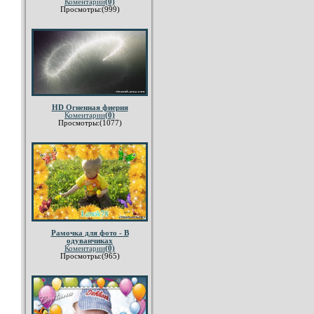
Коментарии
(0)
Просмотры:(999)
HD Огненная фиерия
Коментарии
(0)
Просмотры:(1077)
Рамочка для фото - В
одуванчиках
Коментарии
(0)
Просмотры:(965)