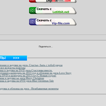
Поделиться…
ожки и задувки на диск- Счастье- быть с тобой рядом
все возрасты покорны
ка и задувка на DVD диск-Счастливы вместе.
окнига,календарь на 2013 год и обложки на диск-Love Story
а DVD и календарь на 2013 год-С Новым годом!
ка и задувка на диск-Merry Christmas
ка и задувка на DVD диск-Blue Christmas Tale
адувка и обложка на диск - Незабываемые моменты