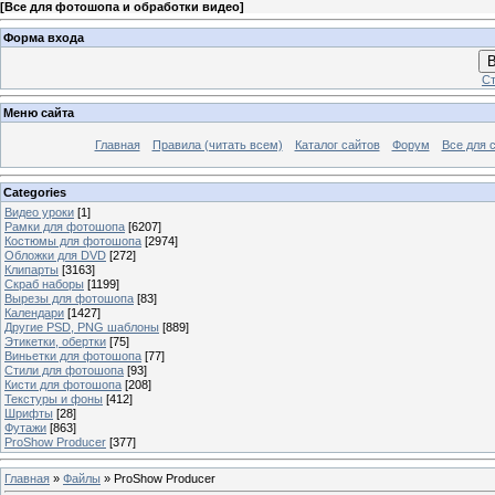
[
Все для фотошопа и обработки видео
]
Форма входа
В
Ст
Меню сайта
Главная
Правила (читать всем)
Каталог сайтов
Форум
Все для 
Categories
Видео уроки
[1]
Рамки для фотошопа
[6207]
Костюмы для фотошопа
[2974]
Обложки для DVD
[272]
Клипарты
[3163]
Скраб наборы
[1199]
Вырезы для фотошопа
[83]
Календари
[1427]
Другие PSD, PNG шаблоны
[889]
Этикетки, обертки
[75]
Виньетки для фотошопа
[77]
Стили для фотошопа
[93]
Кисти для фотошопа
[208]
Текстуры и фоны
[412]
Шрифты
[28]
Футажи
[863]
ProShow Producer
[377]
Главная
»
Файлы
» ProShow Producer