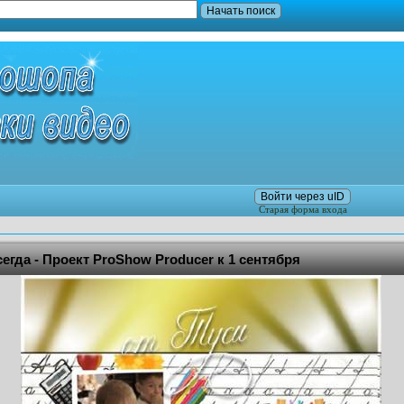
Войти через uID
Старая форма входа
гда - Проект ProShow Producer к 1 сентября