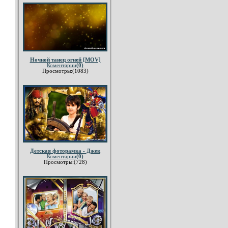
Ночной танец огней [MOV]
Коментарии
(0)
Просмотры:(1083)
Детская фоторамка - Джек
Коментарии
(0)
Просмотры:(728)