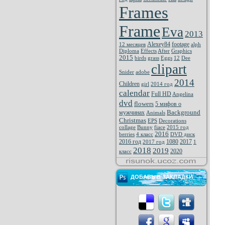
Frames
Frame
Eva
2013
Alexey84
footage
12 месяцев
alph
Diploma
Effects
After
Graphics
2015
birds
grass
Eggs
12
Dee
clipart
Snider
adobe
2014
Children
girl
2014 год
calendar
Full HD
Angelina
dvd
flowers
5 мифов о
Background
мужчинах
Animals
Christmas
EPS
Decorations
collage
Bunny
fiace
2015 год
2016
berries
4 класс
DVD диск
2016 год
1080
2017
2017 год
1
2018
2019
2020
класс
ДОБАВЬ В ЗАКЛАДКИ