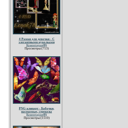
4 Рамки для девочки - С
элегантными куколками
Коментарии
(0)
Просмотры:(713)
PNG клипарт - Бабочки,
насекомые, стрекозы
Коментарии
(0)
Просмотры:(1510)