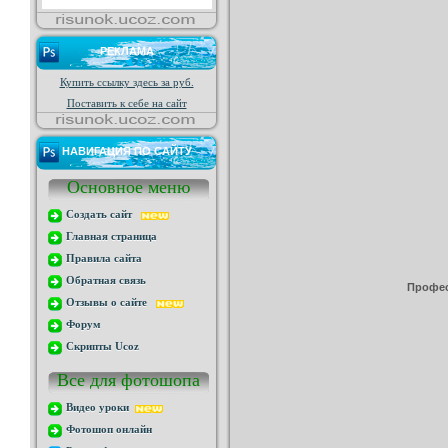
РЕКЛАМА
Купить ссылку здесь за
руб.
Поставить к себе на сайт
НАВИГАЦИЯ ПО САЙТУ
Основное меню
Создать сайт
Главная страница
Правила сайта
Обратная связь
Профес
Отзывы о сайте
Форум
Скрипты Ucoz
Все для фотошопа
Видео уроки
Фотошоп онлайн