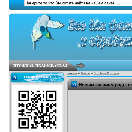
Главная
»
Файлы
»
ProShow Producer
ТУТ ИНТЕРЕСНО
Новым знаниям рады все