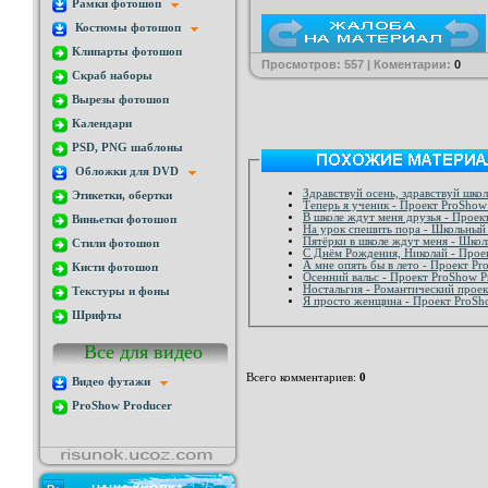
Рамки фотошоп
Костюмы фотошоп
Клипарты фотошоп
Просмотров: 557 | Коментарии:
0
Скраб наборы
Вырезы фотошоп
Календари
PSD, PNG шаблоны
Обложки для DVD
Здравствуй осень, здравствуй шко
Этикетки, обертки
Теперь я ученик - Проек
В школе ждут меня друзья - Проек
Виньетки фотошоп
На урок спешить пора - Школьный
Пятёрки в школе ждут меня - Шко
Стили фотошоп
С Днём Рождения, Николай - Прое
А мне опять бы в ле
Кисти фотошоп
Осенний вальс - Проект ProShow P
Ностальгия - Романтический проек
Текстуры и фоны
Я просто женщина - Проект ProSh
Шрифты
Все для видео
Всего комментариев
:
0
Видео футажи
ProShow Producer