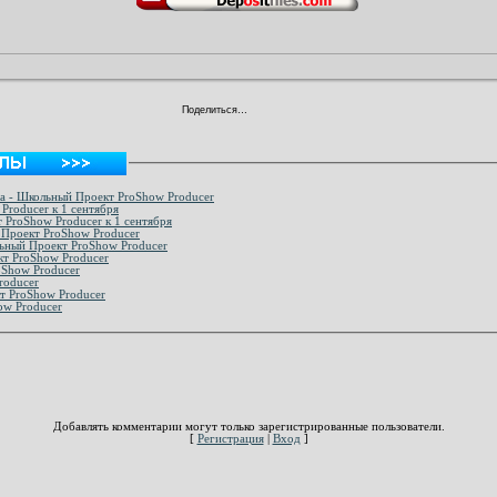
Поделиться…
ла - Школьный Проект ProShow Producer
т ProShow Producer к 1 сентября
т ProShow Producer к 1 сентября
 Проект ProShow Producer
льный Проект ProShow Producer
кт ProShow Producer
то - Проект ProShow Producer
roducer
т ProShow Producer
ow Producer
Добавлять комментарии могут только зарегистрированные пользователи.
[
Регистрация
|
Вход
]