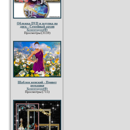
Обложка DVD и задувка на
диск - Семейный архив
Коментарии
(0)
Просмотры:(3159)
Шаблон женский - Привет
ромашки
Коментарии
(0)
Просмотры:(715)