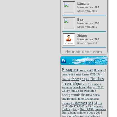
Lantana
Материалов:
907
Коментариев:
0
Eva
Материалов:
830
Коментариев:
0
Zirkon
Материалов:
786
Коментариев:
0
ОБЛАКО ТЕГОВ
8 марта
cover
flower
23
child
февраля
9 мая
Easter
COM Port
Brushes
footages
Toolkit
AE
1 сентября
Card
10 ноября
Autumn
Female template
car
2012
disney
female
3d очки
Blue
backgrounds
abnormal social
environment
fonts
Champagne
14 февраля
AVI
3d
glasses
free
Club Mix
DS-I205m
23
Elements
birthday
Fairy
BaczQ
ASL
Bouquets
book
Disk
album
children's
2013
alpha
ella
год
Certificate
design