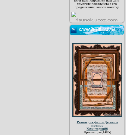
Если Вам понравился наш сайт,
помогите пожалуйста в его
продвижении, киньте монетку
СЛУЧАЙНЫЕ ФАЙЛЫ
Рамки для фото - Дерево и
мрамор
Коментарии
(0)
Просмотры:(1405)