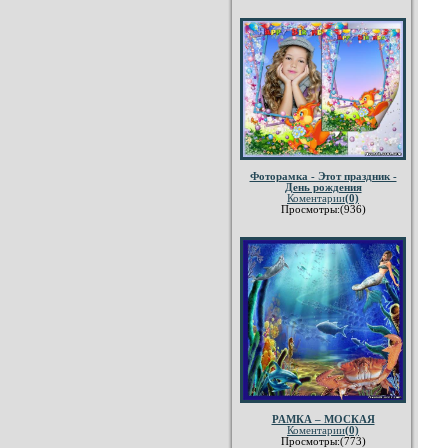
Фоторамка - Этот праздник -
День рождения
Коментарии
(0)
Просмотры:(936)
РАМКА – МОСКАЯ
Коментарии
(0)
Просмотры:(773)