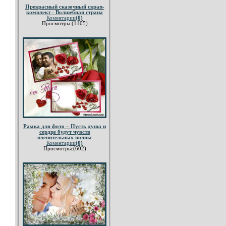
Прекрасный сказочный скрап-
комплект - Волшебная страна
Коментарии
(0)
Просмотры:(1105)
Рамка для фото – Пусть душа и
сердце будут чувств
пленительных полны
Коментарии
(0)
Просмотры:(602)