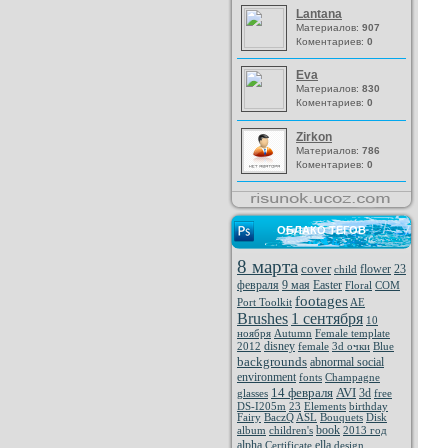
Lantana
Материалов:
907
Коментариев:
0
Eva
Материалов:
830
Коментариев:
0
Zirkon
Материалов:
786
Коментариев:
0
ОБЛАКО ТЕГОВ
8 марта
cover
flower
23
child
февраля
9 мая
Easter
Floral
COM
footages
Port Toolkit
AE
Brushes
1 сентября
10
ноября
Autumn
Female template
disney
2012
female
3d очки
Blue
backgrounds
abnormal social
environment
fonts
Champagne
14 февраля
AVI
3d
glasses
free
DS-I205m
23
Elements
birthday
Fairy
BaczQ
ASL
Bouquets
Disk
book
album
children's
2013 год
alpha
ella
Certificate
design