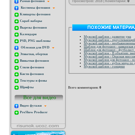
Просмотров: 2018 | Коментарии:
0
Рамки фотошоп
Костюмы фотошоп
Клипарты фотошоп
Скраб наборы
Вырезы фотошоп
Календари
Мужской шаблон - развитие ума
Мужской шаблон - преуспевающи
PSD, PNG шаблоны
Мужской шаблон - необыкновенны
Шаблон для фотошоп - кавказская 
Обложки для DVD
Шаблон для фотошоп - футболист 
Мужской шаблон - В объятиях зме
Этикетки, обертки
Мужской шаблон - Опасная мисси
Мужской шаблон для фотошоп - п
Виньетки фотошоп
Мужской шаблон - кубок мира по 
Мужской шаблон - гонщики
Стили фотошоп
Кисти фотошоп
Текстуры и фоны
Шрифты
Всего комментариев
:
0
Все для видео
Видео футажи
ProShow Producer