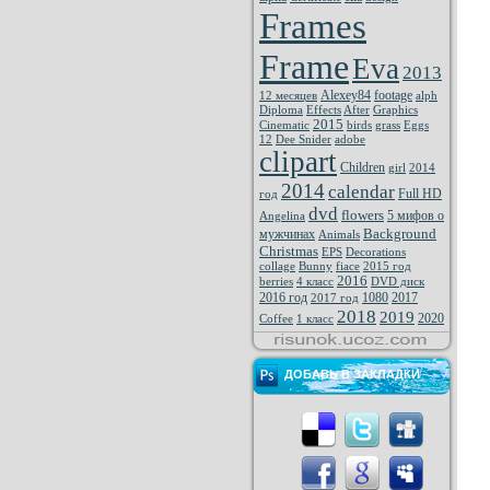
Frames
Frame
Eva
2013
Alexey84
footage
12 месяцев
alph
Diploma
Effects
After
Graphics
2015
Cinematic
birds
grass
Eggs
12
Dee Snider
adobe
clipart
Children
girl
2014
2014
calendar
Full HD
год
dvd
flowers
5 мифов о
Angelina
Background
мужчинах
Animals
Christmas
EPS
Decorations
collage
Bunny
fiace
2015 год
2016
berries
4 класс
DVD диск
2016 год
1080
2017
2017 год
2018
2019
2020
Coffee
1 класс
ДОБАВЬ В ЗАКЛАДКИ