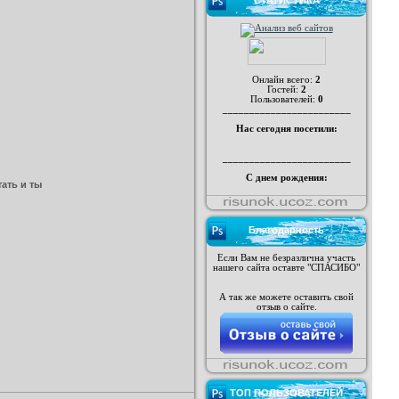
СТАТИСТИКА
Онлайн всего:
2
Гостей:
2
Пользователей:
0
________________________
Нас сегодня посетили:
________________________
С днем рождения:
ать и ты
Благодарность
Если Вам не безразлична участь
нашего сайта оставте "СПАСИБО"
А так же можете оставить свой
отзыв о сайте.
ТОП ПОЛЬЗОВАТЕЛЕЙ