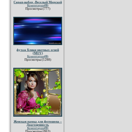
Скрап-набор -Веселый Морской
Коментарии
(0)
Просмотры:(777)
футаж Блики цветных огней
(MOV)
Коментарии
(0)
Просмотры:(1288)
Женская рамка для фотошопа –
Драгоценность
Коментарии
(0)
Просмотры:(863)