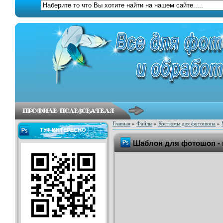
Главная
»
Файлы
»
Костюмы для фотошопа
»
ТУТ ИНТЕРЕСНО
Шаблон для фотошоп - 