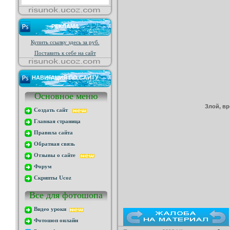
РЕКЛАМА
Купить ссылку здесь за
руб.
Поставить к себе на сайт
НАВИГАЦИЯ ПО САЙТУ
Основное меню
Злой, вр
Создать сайт
Главная страница
Правила сайта
Обратная связь
Отзывы о сайте
Форум
Скрипты Ucoz
Все для фотошопа
Видео уроки
Фотошоп онлайн