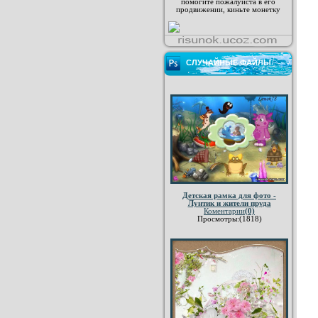
помогите пожалуйста в его
продвижении, киньте монетку
СЛУЧАЙНЫЕ ФАЙЛЫ
Детская рамка для фото -
Лунтик и жители пруда
Коментарии
(0)
Просмотры:(1818)