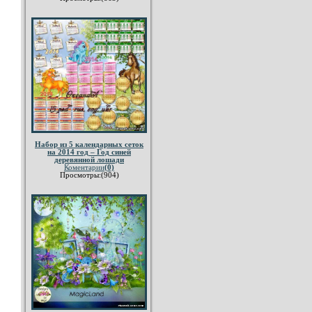
Набор из 5 календарных сеток
на 2014 год – Год синей
деревянной лошади
Коментарии
(0)
Просмотры:(904)