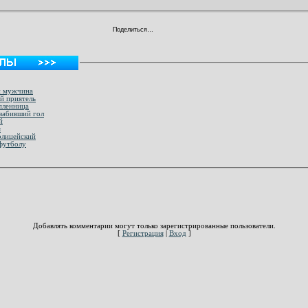
Поделиться…
й мужчина
й приятель
пленница
забивший гол
й
я
олицейский
футболу
Добавлять комментарии могут только зарегистрированные пользователи.
[
Регистрация
|
Вход
]