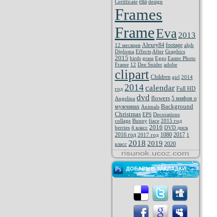
ella
Certificate
design
Frames
Frame
Eva
2013
Alexey84
footage
12 месяцев
alph
Diploma
Effects
After
Graphics
2015
birds
grass
Eggs
Easter Photo
Frame
12
Dee Snider
adobe
clipart
Children
girl
2014
2014
calendar
Full HD
год
dvd
flowers
5 мифов о
Angelina
Background
мужчинах
Animals
Christmas
EPS
Decorations
collage
Bunny
fiace
2015 год
2016
berries
4 класс
DVD диск
2016 год
1080
2017
2017 год
1
2018
2019
2020
класс
ДОБАВЬ В ЗАКЛАДКИ