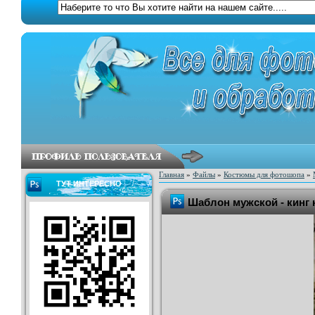
Главная
»
Файлы
»
Костюмы для фотошопа
»
ТУТ ИНТЕРЕСНО
Шаблон мужской - кинг 