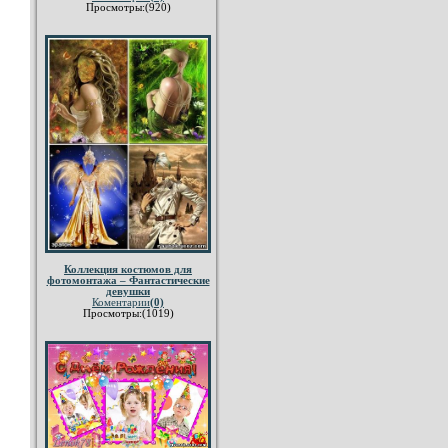
Просмотры:(920)
Коллекция костюмов для
фотомонтажа – Фантастические
девушки
Коментарии
(0)
Просмотры:(1019)