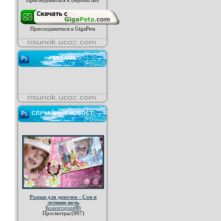
Присоединиться к DepositFiles
Присоединиться к GigaPeta
РЕКЛАМА
СЛУЧАЙНЫЕ НОВОСТ
Рамки для девочек - Сон в
летнюю ночь
Коментарии
(0)
Просмотры:(907)