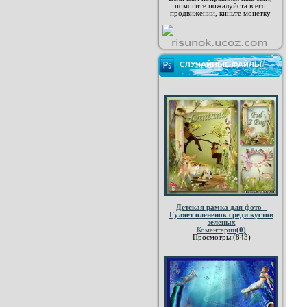
помогите пожалуйста в его
продвижении, киньте монетку
СЛУЧАЙНЫЕ ФАЙЛЫ
Детская рамка для фото -
Гуляет олененок среди кустов
зеленых
Коментарии
(0)
Просмотры:(843)