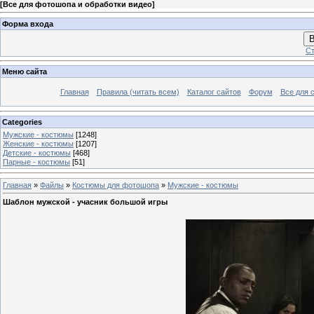
[
Все для фотошопа и обработки видео
]
Форма входа
В
Ст
Меню сайта
Главная
Правила (читать всем)
Каталог сайтов
Форум
Все для 
Categories
Мужские - костюмы
[1248]
Женские - костюмы
[1207]
Детские - костюмы
[468]
Парные - костюмы
[51]
Главная
»
Файлы
»
Костюмы для фотошопа
»
Мужские - костюмы
Шаблон мужской - учасник большой игры