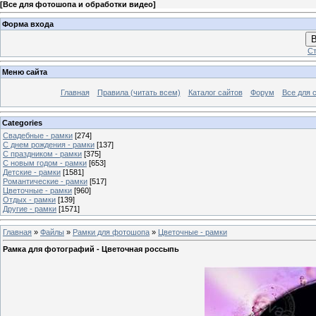
[
Все для фотошопа и обработки видео
]
Форма входа
В
Ст
Меню сайта
Главная
Правила (читать всем)
Каталог сайтов
Форум
Все для 
Categories
Свадебные - рамки
[274]
С днем рождения - рамки
[137]
С праздником - рамки
[375]
С новым годом - рамки
[653]
Детские - рамки
[1581]
Романтические - рамки
[517]
Цветочные - рамки
[960]
Отдых - рамки
[139]
Другие - рамки
[1571]
Главная
»
Файлы
»
Рамки для фотошопа
»
Цветочные - рамки
Рамка для фотографий - Цветочная россыпь