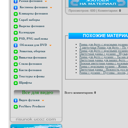
Рамки фотошоп
Костюмы фотошоп
Просмотров: 600 | Коментарии:
0
Клипарты фотошоп
Скраб наборы
Вырезы фотошоп
Календари
PSD, PNG шаблоны
Обложки для DVD
3 цветоч
Рамка для фото с красными розами
Этикетки, обертки
Цветочная рамка с розами - Музык
Рамка для фото с розами – Ты как
Виньетки фотошоп
Цветочная рамка для ваших фото –
Нежная цветочная рамка с розовы
Стили фотошоп
Рамка с красными розами – Живая 
Цветочная рамка - Нежность роз п
Кисти фотошоп
Рамка с розами - Пуговка - носик, 
Текстуры и фоны
Шрифты
Все для видео
Всего комментариев
:
0
Видео футажи
ProShow Producer