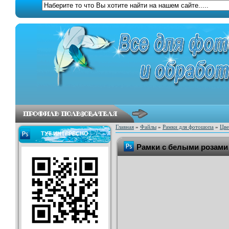
Главная
»
Файлы
»
Рамки для фотошопа
»
Цве
ТУТ ИНТЕРЕСНО
Рамки с белыми розами