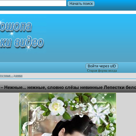
Войти через uID
Старая форма входа
точные - рамки
 – Нежные... нежные, словно слёзы невинные Лепестки бе