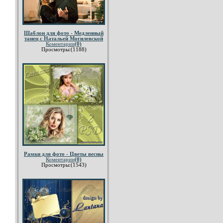
Шаблон для фото - Медленный
танец с Натальей Могилевской
Коментарии
(0)
Просмотры:(1188)
Рамки для фото - Цветы весны
Коментарии
(0)
Просмотры:(1543)