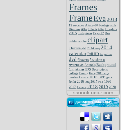
Frames
Frame
Eva
2013
Alexey84
footage
12 месяцев
alph
Diploma
Alfa
Effects
After
Graphics
2015
birds
grass
Eggs
12
Dee
clipart
Snider
adobe
2014
Children
girl
2014 год
calendar
Full HD
Angelina
dvd
flowers
5 мифов о
Background
мужчинах
Animals
Christmas
EPS
Decorations
collage
Bunny
fiace
2015 год
2016
berries
4 класс
DVD диск
2016 год
1080
fixiki
2017 год
2018
2019
2017
2020
1 класс
ДОБАВЬ В ЗАКЛАДКИ