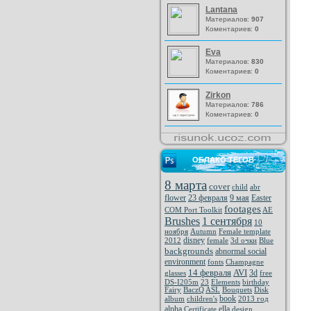
Lantana
Материалов:
907
Коментариев:
0
Eva
Материалов:
830
Коментариев:
0
Zirkon
Материалов:
786
Коментариев:
0
ОБЛАКО ТЕГОВ
8 марта
cover
child
abr
flower
23 февраля
9 мая
Easter
footages
COM Port Toolkit
AE
Brushes
1 сентября
10
ноября
Autumn
Female template
disney
2012
female
3d очки
Blue
backgrounds
abnormal social
environment
fonts
Champagne
14 февраля
AVI
3d
glasses
free
DS-I205m
23
Elements
birthday
Fairy
BaczQ
ASL
Bouquets
Disk
book
album
children's
2013 год
alpha
ella
Certificate
design