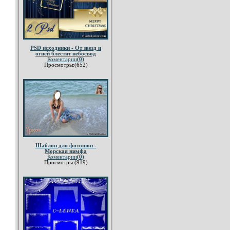
PSD исходники - От звезд и
огней блестит небосвод
Коментарии
(0)
Просмотры:(652)
Шаблон для фотошоп -
Морская нимфа
Коментарии
(0)
Просмотры:(919)