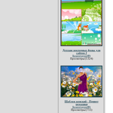
Детские векторные фоны для
сайтов 2
Коментарии
(0)
Просмотры:(1324)
Шаблон женский - Привет
ромашки
Коментарии
(0)
Просмотры:(715)