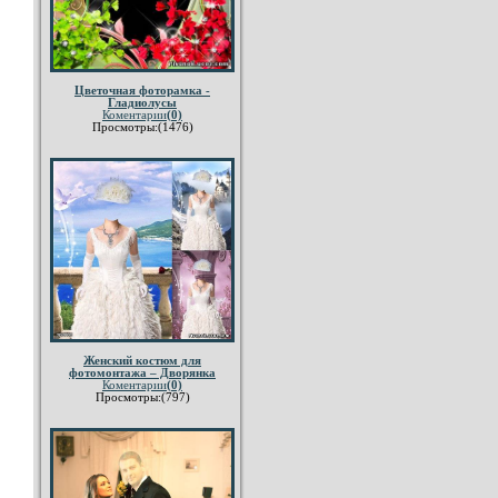
Цветочная фоторамка -
Гладиолусы
Коментарии
(0)
Просмотры:(1476)
Женский костюм для
фотомонтажа – Дворянка
Коментарии
(0)
Просмотры:(797)