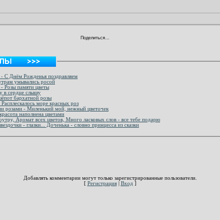
Поделиться…
Рамка для фото с красными розами - С Днём Рожденья поздравляем
ные Рамки для фото – По утрам умывались росой
 - Розы памяти цветы
у в сердце слышу
 шёпот бархатной розы
 Расплескалось море красных роз
ми розами - Миленький мой, нежный цветочек
красота наполнена цветами
оутру, Аромат всех цветов, Много ласковых слов - все тебе подарю
звездочки - глазки... Доченька - словно принцесса из сказки
Добавлять комментарии могут только зарегистрированные пользователи.
[
Регистрация
|
Вход
]