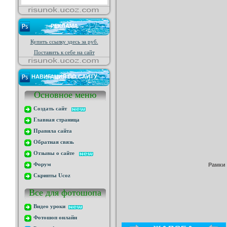
РЕКЛАМА
Купить ссылку здесь за
руб.
Поставить к себе на сайт
НАВИГАЦИЯ ПО САЙТУ
Основное меню
Создать сайт
Главная страница
Правила сайта
Обратная связь
Отзывы о сайте
Рамки
Форум
Скрипты Ucoz
Все для фотошопа
Видео уроки
Фотошоп онлайн