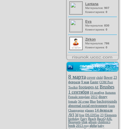
Lantana
Материалов:
907
Коментариев:
0
Eva
Материалов:
830
Коментариев:
0
Zirkon
Материалов:
786
Коментариев:
0
ОБЛАКО ТЕГОВ
8 марта
cover
flower
23
child
февраля
9 мая
Easter
COM Port
Brushes
footages
Toolkit
AE
1 сентября
10 ноября
Autumn
disney
Female template
2012
backgrounds
female
3d очки
Blue
abnormal social environment
fonts
14 февраля
Champagne
glasses
AVI
3d
free
DS-I205m
23
Elements
birthday
Fairy
Beach
BaczQ
ASL
Bouquets
Disk
album
children's
book
alpha
2013 год
baby