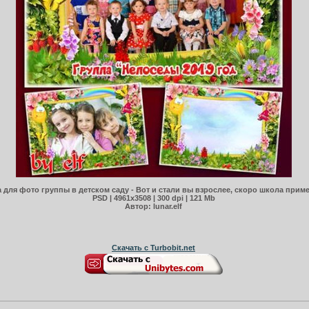
 для фото группы в детском саду - Вот и стали вы взрослее, скоро школа приме
PSD | 4961х3508 | 300 dpi | 121 Mb
Автор: lunar.elf
Скачать с Turbobit.net