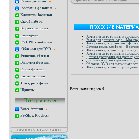
Рамки фотошоп
Костюмы фотошоп
Клипарты фотошоп
Скраб наборы
Вырезы фотошоп
Календари
Рамка для фото группы в детском 
Рамка для детского сада – Моя гр
PSD, PNG шаблоны
Детская рамка для фото – В детск
Обложки для DVD
Фоторамка для фото группы в детс
Рамка для фото группы в детском 
Этикетки, обертки
Детская фоторамка для фото групп
Детская фоторамка для фото групп
Виньетки фотошоп
Обложка DVD для выпускного утре
Фоторамка для фото группы детей 
Стили фотошоп
Кисти фотошоп
Текстуры и фоны
Всего комментариев
:
0
Шрифты
Все для видео
Видео футажи
ProShow Producer