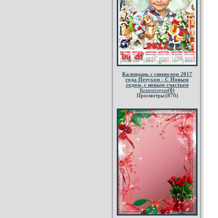
Календарь с символом 2017
года Петухом - С Новым
годом, с новым счастьем
Коментарии
(0)
Просмотры:(870)