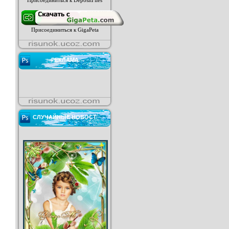
Присоединиться к DepositFiles
Присоединиться к GigaPeta
РЕКЛАМА
СЛУЧАЙНЫЕ НОВОСТ