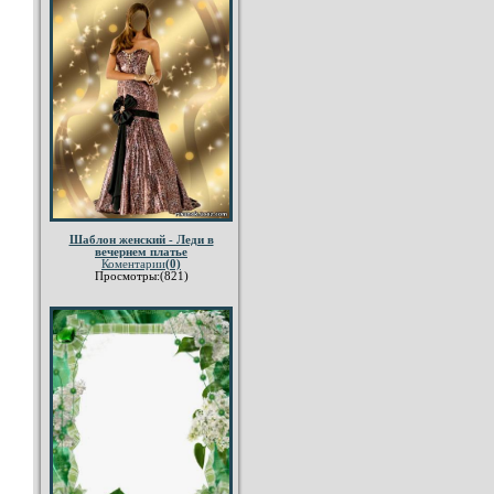
Шаблон женский - Леди в
вечернем платье
Коментарии
(0)
Просмотры:(821)