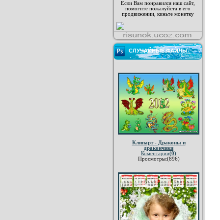
Если Вам понравился наш сайт,
помогите пожалуйста в его
продвижении, киньте монетку
СЛУЧАЙНЫЕ ФАЙЛЫ
Клипарт - Драконы и
дракончики
Коментарии
(0)
Просмотры:(896)