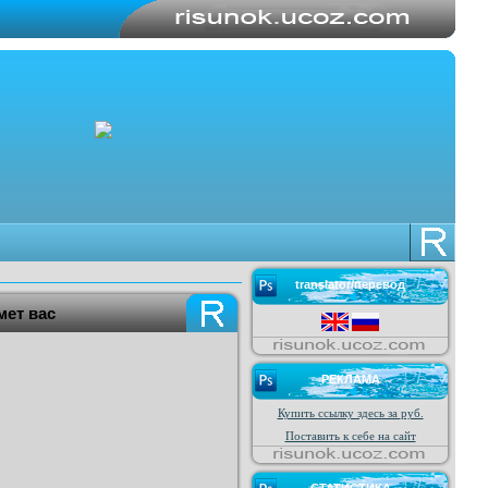
translator/перевод
мет вас
РЕКЛАМА
Купить ссылку здесь за
руб.
Поставить к себе на сайт