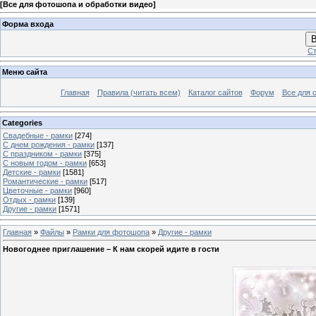
[
Все для фотошопа и обработки видео
]
Форма входа
В
Ст
Меню сайта
Главная
Правила (читать всем)
Каталог сайтов
Форум
Все для 
Categories
Свадебные - рамки
[274]
С днем рождения - рамки
[137]
С праздником - рамки
[375]
С новым годом - рамки
[653]
Детские - рамки
[1581]
Романтические - рамки
[517]
Цветочные - рамки
[960]
Отдых - рамки
[139]
Другие - рамки
[1571]
Главная
»
Файлы
»
Рамки для фотошопа
»
Другие - рамки
Новогоднее приглашение – К нам скорей идите в гости