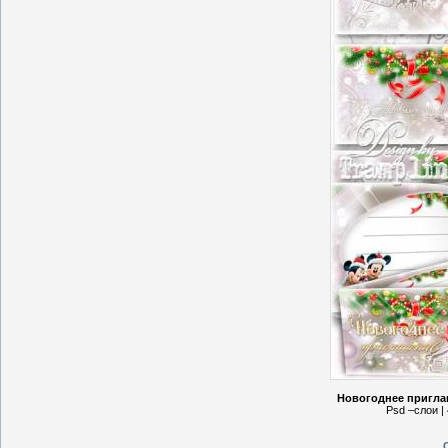
Новогоднее приглаш
Psd –слои | 