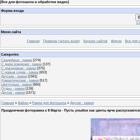
[
Все для фотошопа и обработки видео
]
Форма входа
В
Ст
Меню сайта
Главная
Правила (читать всем)
Каталог сайтов
Форум
Все для 
Categories
Свадебные - рамки
[274]
С днем рождения - рамки
[137]
С праздником - рамки
[375]
С новым годом - рамки
[653]
Детские - рамки
[1581]
Романтические - рамки
[517]
Цветочные - рамки
[960]
Отдых - рамки
[139]
Другие - рамки
[1571]
Главная
»
Файлы
»
Рамки для фотошопа
»
Другие - рамки
Праздничная фоторамка к 8 Марта - Пусть улыбки как цветы ярче распускаются