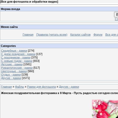
[
Все для фотошопа и обработки видео
]
Форма входа
В
Ст
Меню сайта
Главная
Правила (читать всем)
Каталог сайтов
Форум
Все для 
Categories
Свадебные - рамки
[274]
С днем рождения - рамки
[137]
С праздником - рамки
[375]
С новым годом - рамки
[653]
Детские - рамки
[1581]
Романтические - рамки
[517]
Цветочные - рамки
[960]
Отдых - рамки
[139]
Другие - рамки
[1571]
Главная
»
Файлы
»
Рамки для фотошопа
»
Другие - рамки
Женская поздравительная фоторамка к 8 Марта - Пусть радостью сегодня солн