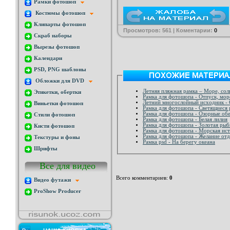
Рамки фотошоп
Костюмы фотошоп
Клипарты фотошоп
Просмотров: 561 | Коментарии:
0
Скраб наборы
Вырезы фотошоп
Календари
PSD, PNG шаблоны
Обложки для DVD
Летняя пляжная рамка – Море, солн
Этикетки, обертки
Рамка для фотошопа - Отпуск, море
Летний многослойный исходник -
Виньетки фотошоп
Рамка для фотошопа - Светящиеся
Рамка для фотошопа - Озорные об
Стили фотошоп
Рамка для фотошопа - Белая лилия
Рамка для фотошопа - Золотая рыб
Кисти фотошоп
Рамка для фотошопа - Морская ис
Рамка для фотошопа - Желание от
Текстуры и фоны
Рамка psd - На берегу океана
Шрифты
Все для видео
Всего комментариев
:
0
Видео футажи
ProShow Producer