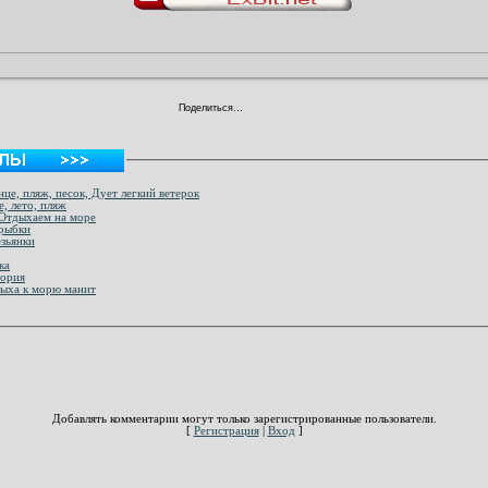
Поделиться…
це, пляж, песок, Дует легкий ветерок
, лето, пляж
 Отдыхаем на море
 рыбки
езьянки
ка
тория
дыха к морю манит
Добавлять комментарии могут только зарегистрированные пользователи.
[
Регистрация
|
Вход
]