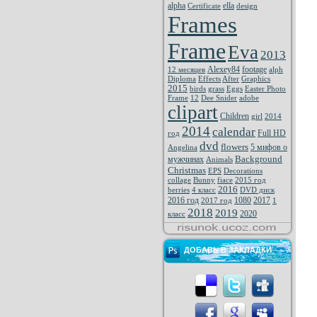
alpha
ella
Certificate
design
Frames
Frame
Eva
2013
Alexey84
footage
12 месяцев
alph
Diploma
Effects
After
Graphics
2015
birds
grass
Eggs
Easter Photo
Frame
12
Dee Snider
adobe
clipart
Children
girl
2014
2014
calendar
Full HD
год
dvd
flowers
5 мифов о
Angelina
Background
мужчинах
Animals
Christmas
EPS
Decorations
collage
Bunny
fiace
2015 год
2016
berries
4 класс
DVD диск
2016 год
1080
2017
2017 год
1
2018
2019
2020
класс
ДОБАВЬ В ЗАКЛАДКИ