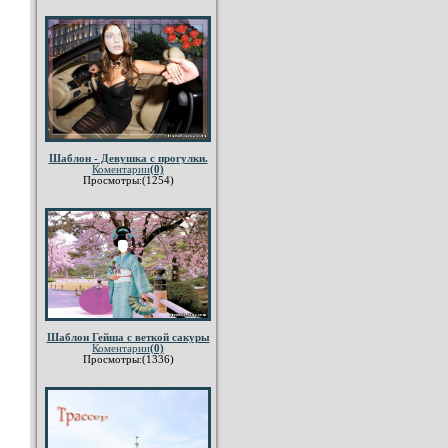
Шаблон - Девушка с прогулки.
Коментарии
(0)
Просмотры:(1254)
Шаблон Гейша с веткой сакуры
Коментарии
(0)
Просмотры:(1336)