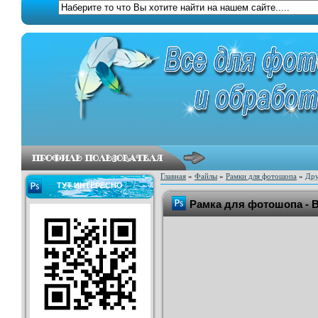
Главная
»
Файлы
»
Рамки для фотошопа
»
Дру
ТУТ ИНТЕРЕСНО
Рамка для фотошопа - В