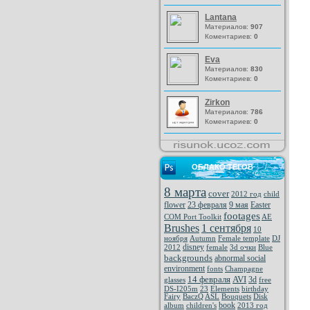
Lantana
Материалов:
907
Коментариев:
0
Eva
Материалов:
830
Коментариев:
0
Zirkon
Материалов:
786
Коментариев:
0
ОБЛАКО ТЕГОВ
8 марта
cover
2012 год
child
flower
23 февраля
9 мая
Easter
footages
COM Port Toolkit
AE
Brushes
1 сентября
10
ноября
Autumn
Female template
DJ
disney
2012
female
3d очки
Blue
backgrounds
abnormal social
environment
fonts
Champagne
14 февраля
AVI
3d
glasses
free
DS-I205m
23
Elements
birthday
Fairy
BaczQ
ASL
Bouquets
Disk
book
album
children's
2013 год