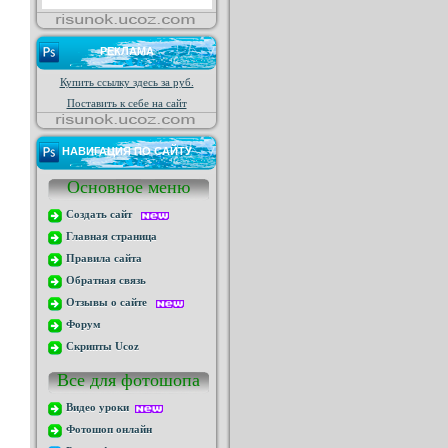
РЕКЛАМА
Купить ссылку здесь за
руб.
Поставить к себе на сайт
НАВИГАЦИЯ ПО САЙТУ
Основное меню
Создать сайт
Главная страница
Правила сайта
Обратная связь
Отзывы о сайте
Форум
Скрипты Ucoz
Все для фотошопа
Видео уроки
Фотошоп онлайн