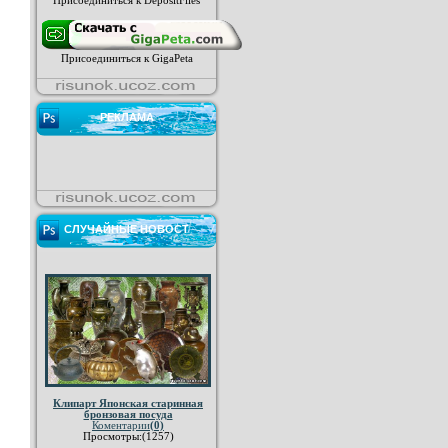
Присоединиться к DepositFiles
Присоединиться к GigaPeta
РЕКЛАМА
СЛУЧАЙНЫЕ НОВОСТ
Клипарт Японская старинная
бронзовая посуда
Коментарии
(0)
Просмотры:(1257)