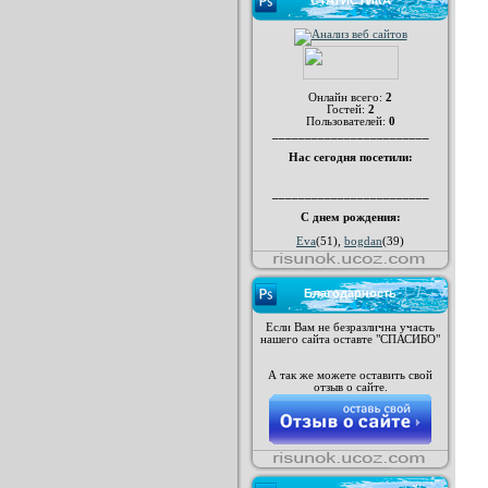
СТАТИСТИКА
Онлайн всего:
2
Гостей:
2
Пользователей:
0
________________________
Нас сегодня посетили:
________________________
С днем рождения:
Eva
(51)
,
bogdan
(39)
Благодарность
Если Вам не безразлична участь
нашего сайта оставте "СПАСИБО"
А так же можете оставить свой
отзыв о сайте.