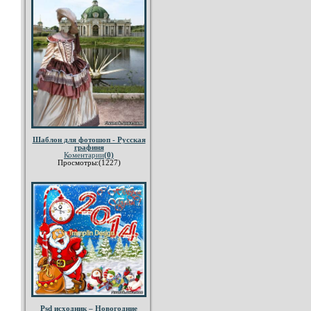
Шаблон для фотошоп - Русская
графиня
Коментарии
(0)
Просмотры:(1227)
Psd исходник – Новогодние