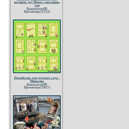
надписи, дед Мороз, снеговики,
ели
Коментарии
(0)
Просмотры:(1153)
Портфолио для детского сада -
Миньоны
Коментарии
(0)
Просмотры:(2827)