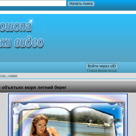
Войти через uID
Старая форма входа
гие - рамки
 объятьях моря летний берег