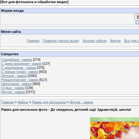
[
Все для фотошопа и обработки видео
]
Форма входа
В
Ст
Меню сайта
Главная
Правила (читать всем)
Каталог сайтов
Форум
Все для 
Categories
Свадебные - рамки
[274]
С днем рождения - рамки
[137]
С праздником - рамки
[375]
С новым годом - рамки
[653]
Детские - рамки
[1581]
Романтические - рамки
[517]
Цветочные - рамки
[960]
Отдых - рамки
[139]
Другие - рамки
[1571]
Главная
»
Файлы
»
Рамки для фотошопа
»
Другие - рамки
Рамка для школьных фото - До свиданья, детский сад! Здравствуй, школа!