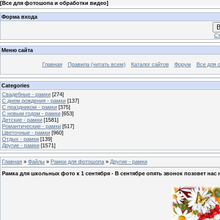
[
Все для фотошопа и обработки видео
]
Форма входа
В
Ст
Меню сайта
Главная
Правила (читать всем)
Каталог сайтов
Форум
Все для 
Categories
Свадебные - рамки
[274]
С днем рождения - рамки
[137]
С праздником - рамки
[375]
С новым годом - рамки
[653]
Детские - рамки
[1581]
Романтические - рамки
[517]
Цветочные - рамки
[960]
Отдых - рамки
[139]
Другие - рамки
[1571]
Главная
»
Файлы
»
Рамки для фотошопа
»
Другие - рамки
Рамка для школьных фото к 1 сентября - В сентябре опять звонок позовет нас 