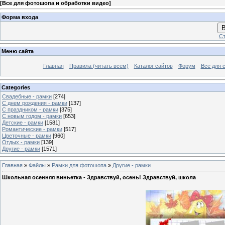
[
Все для фотошопа и обработки видео
]
Форма входа
В
Ст
Меню сайта
Главная
Правила (читать всем)
Каталог сайтов
Форум
Все для 
Categories
Свадебные - рамки
[274]
С днем рождения - рамки
[137]
С праздником - рамки
[375]
С новым годом - рамки
[653]
Детские - рамки
[1581]
Романтические - рамки
[517]
Цветочные - рамки
[960]
Отдых - рамки
[139]
Другие - рамки
[1571]
Главная
»
Файлы
»
Рамки для фотошопа
»
Другие - рамки
Школьная осенняя виньетка - Здравствуй, осень! Здравствуй, школа