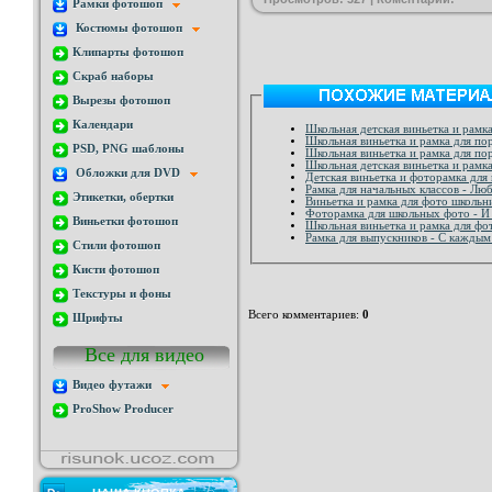
Рамки фотошоп
Костюмы фотошоп
Клипарты фотошоп
Скраб наборы
Вырезы фотошоп
Календари
Школьная детская виньетка и рамк
Школьная виньетка и рамка для пор
PSD, PNG шаблоны
Школьная виньетка и рамка для по
Школьная детская виньетка и рамка
Обложки для DVD
Детская виньетка и фоторамка для 
Рамка для начальных классов - Лю
Этикетки, обертки
Виньетка и рамка для фото школьн
Фоторамка для школьных фото - И 
Виньетки фотошоп
Школьная виньетка и рамка для фо
Рамка для выпускников - С каждым 
Стили фотошоп
Кисти фотошоп
Текстуры и фоны
Всего комментариев
:
0
Шрифты
Все для видео
Видео футажи
ProShow Producer