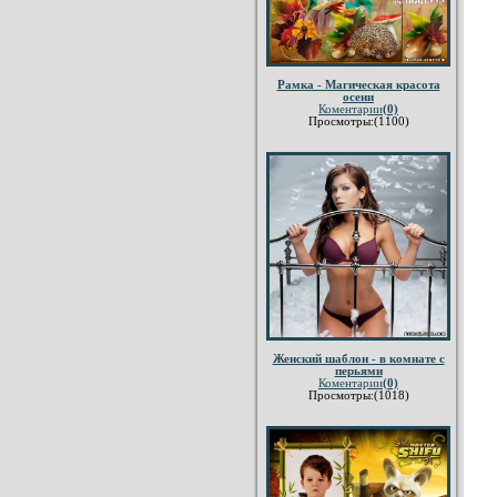
Рамка - Магическая красота
осени
Коментарии
(0)
Просмотры:(1100)
Женский шаблон - в комнате с
перьями
Коментарии
(0)
Просмотры:(1018)