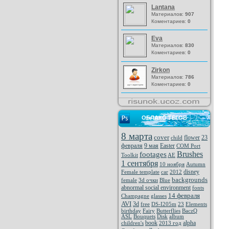
Lantana
Материалов:
907
Коментариев:
0
Eva
Материалов:
830
Коментариев:
0
Zirkon
Материалов:
786
Коментариев:
0
ОБЛАКО ТЕГОВ
8 марта
cover
flower
23
child
февраля
9 мая
Easter
COM Port
Brushes
footages
Toolkit
AE
1 сентября
10 ноября
Autumn
disney
Female template
car
2012
backgrounds
female
3d очки
Blue
abnormal social environment
fonts
14 февраля
Champagne
glasses
AVI
3d
free
DS-I205m
23
Elements
birthday
Fairy
Butterflies
BaczQ
ASL
Bouquets
Disk
album
book
alpha
children's
2013 год