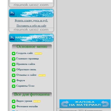
РЕКЛАМА
Купить ссылку здесь за
руб.
Поставить к себе на сайт
НАВИГАЦИЯ ПО САЙТУ
Основное меню
Создать сайт
Главная страница
Правила сайта
Обратная связь
Отзывы о сайте
Форум
Скрипты Ucoz
Все для фотошопа
Видео уроки
Фотошоп онлайн
Просмотров: 327 | Коментарии: