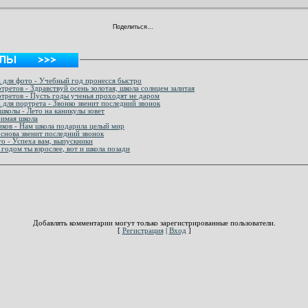
Поделиться…
а для фото - Учебный год пронесся быстро
третов - Здравствуй осень золотая, школа солнцем залитая
ртретов - Пусть годы ученья проходят не даром
 для портрета - Звонко звенит последний звонок
школы - Лето на каникулы зовет
бимая школа
иков - Нам школа подарила целый мир
снова звенит последний звонок
то - Успеха вам, выпускники
годом ты взрослее, вот и школа позади
Добавлять комментарии могут только зарегистрированные пользователи.
[
Регистрация
|
Вход
]