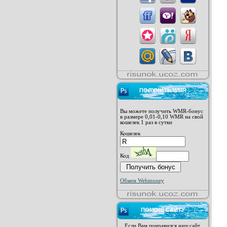
ПОЛУЧИТЬ WMR
Вы можете получить WMR-бонус
в размере 0,01-0,10 WMR на свой
кошелек 1 раз в сутки
Кошелек
Код
Обмен Webmoney
ПОМОЩ САЙТУ
Если Вам понравился наш сайт,