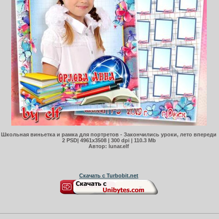
Школьная виньетка и рамка для портретов - Закончились уроки, лето впереди
2 PSD| 4961x3508 | 300 dpi | 110.3 Mb
Автор: lunar.elf
Скачать с Turbobit.net