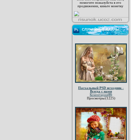
помогите пожалуйста в его
продвижении, киньте монетку
СЛУЧАЙНЫЕ ФАЙЛЫ
Пасхальный PSD исходник -
Всегда с нами
Коментарии
(0)
Просмотры:(1225)