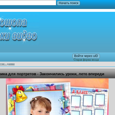
Войти через uID
Старая форма входа
гие - рамки
мка для портретов - Закончились уроки, лето впереди