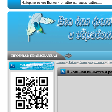
Главная
»
Файлы
»
Рамки для фотошопа
»
Дру
ТУТ ИНТЕРЕСНО
Школьная виньетка и ра