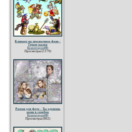
Клипарт на прозрачном фоне -
Герои сказок
Коментарии
(0)
Просмотры:(1179)
Рамки для фото - Ты оденешь
меня в серебро
Коментарии
(0)
Просмотры:(862)