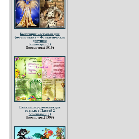
Коллекция костюмов для
фотомонтажа – Фантастические
девушки
Коментарии
(0)
Просмотры:(1019)
Рамки - поздравления для
родных с Пасхой 2
Коментарии
(0)
Просмотры:(1309)