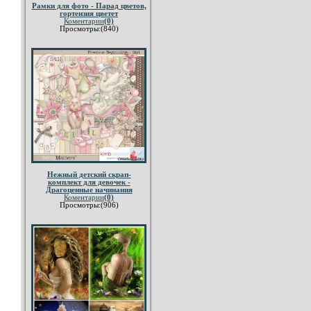
Рамки для фото - Парад цветов,
гортензия цветет
Коментарии
(0)
Просмотры:(840)
Нежный детский скрап-
комплект для девочек -
Драгоценные начинания
Коментарии
(0)
Просмотры:(906)