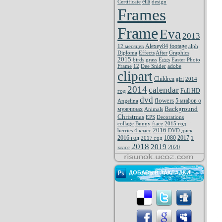
ella
Certificate
design
Frames
Frame
Eva
2013
Alexey84
footage
12 месяцев
alph
Diploma
Effects
After
Graphics
2015
birds
grass
Eggs
Easter Photo
Frame
12
Dee Snider
adobe
clipart
Children
girl
2014
2014
calendar
Full HD
год
dvd
flowers
5 мифов о
Angelina
Background
мужчинах
Animals
Christmas
EPS
Decorations
collage
Bunny
fiace
2015 год
2016
berries
4 класс
DVD диск
2016 год
1080
2017
2017 год
1
2018
2019
2020
класс
ДОБАВЬ В ЗАКЛАДКИ