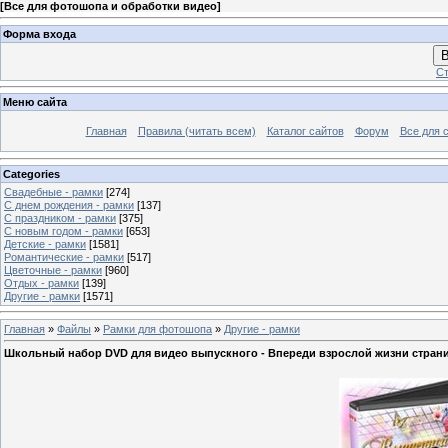
[
Все для фотошопа и обработки видео
]
Форма входа
В
Ст
Меню сайта
Главная
Правила (читать всем)
Каталог сайтов
Форум
Все для 
Categories
Свадебные - рамки
[274]
С днем рождения - рамки
[137]
С праздником - рамки
[375]
С новым годом - рамки
[653]
Детские - рамки
[1581]
Романтические - рамки
[517]
Цветочные - рамки
[960]
Отдых - рамки
[139]
Другие - рамки
[1571]
Главная
»
Файлы
»
Рамки для фотошопа
»
Другие - рамки
Школьный набор DVD для видео выпускного - Впереди взрослой жизни стран