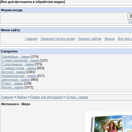
[
Все для фотошопа и обработки видео
]
Форма входа
В
Ст
Меню сайта
Главная
Правила (читать всем)
Каталог сайтов
Форум
Все для 
Categories
Свадебные - рамки
[274]
С днем рождения - рамки
[137]
С праздником - рамки
[375]
С новым годом - рамки
[653]
Детские - рамки
[1581]
Романтические - рамки
[517]
Цветочные - рамки
[960]
Отдых - рамки
[139]
Другие - рамки
[1571]
Главная
»
Файлы
»
Рамки для фотошопа
»
Отдых - рамки
Фотокнига - Море