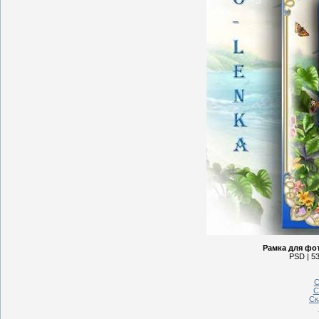
Рамка для фо
PSD | 53
С
С
Ск