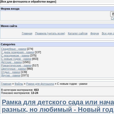
[
Все для фотошопа и обработки видео
]
Форма входа
В
Ст
Меню сайта
Главная
Правила (читать всем)
Каталог сайтов
Форум
Все для 
Categories
Свадебные - рамки
[274]
С днем рождения - рамки
[137]
С праздником - рамки
[375]
С новым годом - рамки
[653]
Детские - рамки
[1581]
Романтические - рамки
[517]
Цветочные - рамки
[960]
Отдых - рамки
[139]
Другие - рамки
[1571]
Главная
»
Файлы
»
Рамки для фотошопа
» С новым годом - рамки
В категории материалов
:
653
Показано материалов
:
13-24
Рамка для детского сада или нач
разных, но любимый - Новый год