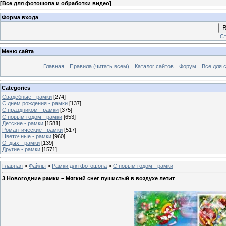
[
Все для фотошопа и обработки видео
]
Форма входа
В
Ст
Меню сайта
Главная
Правила (читать всем)
Каталог сайтов
Форум
Все для 
Categories
Свадебные - рамки
[274]
С днем рождения - рамки
[137]
С праздником - рамки
[375]
С новым годом - рамки
[653]
Детские - рамки
[1581]
Романтические - рамки
[517]
Цветочные - рамки
[960]
Отдых - рамки
[139]
Другие - рамки
[1571]
Главная
»
Файлы
»
Рамки для фотошопа
»
С новым годом - рамки
3 Новогодние рамки – Мягкий снег пушистый в воздухе летит