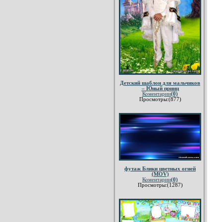
Детский шаблон для мальчиков
– Юный принц
Коментарии
(0)
Просмотры:(877)
футаж Блики цветных огней
(MOV)
Коментарии
(0)
Просмотры:(1287)