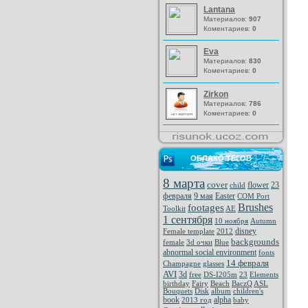
Lantana
Материалов:
907
Коментариев:
0
Eva
Материалов:
830
Коментариев:
0
Zirkon
Материалов:
786
Коментариев:
0
ОБЛАКО ТЕГОВ
8 марта
cover
flower
23
child
февраля
9 мая
Easter
COM Port
Brushes
footages
Toolkit
AE
1 сентября
10 ноября
Autumn
disney
Female template
2012
backgrounds
female
3d очки
Blue
abnormal social environment
fonts
14 февраля
Champagne
glasses
AVI
3d
free
DS-I205m
23
Elements
birthday
Fairy
Beach
BaczQ
ASL
Bouquets
Disk
album
children's
book
alpha
2013 год
baby