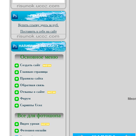
РЕКЛАМА
Купить ссылку здесь за
руб.
Поставить к себе на сайт
НАВИГАЦИЯ ПО САЙТУ
Основное меню
Создать сайт
Главная страница
Правила сайта
Обратная связь
Отзывы о сайте
Мног
Форум
Скрипты Ucoz
Все для фотошопа
Видео уроки
Фотошоп онлайн