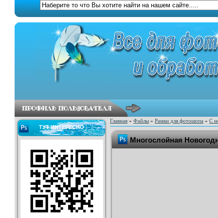
Главная
»
Файлы
»
Рамки для фотошопа
»
С н
ТУТ ИНТЕРЕСНО
Многослойная Новогодня