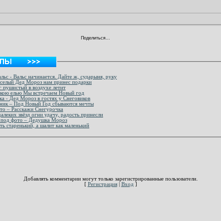
Поделиться…
льс - Вальс начинается. Дайте ж, сударыня, руку
еселый Дед Мороз нам принес подарки
г пушистый в воздухе летит
ькою елью Мы встречаем Новый год
Многослойная Новогодняя открытка - Дед Мороз в гостях у Снеговиков
ик – Под Новый Год сбываются мечты
то – Расскажи Снегурочка
алеких звёзд огни удачу, радость принесли
 под фото – Дедушка Мороз
ь старенький, а шалит как маленький
Добавлять комментарии могут только зарегистрированные пользователи.
[
Регистрация
|
Вход
]