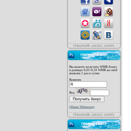
ПОЛУЧИТЬ WMR
Вы можете получить WMR-бонус
в размере 0,01-0,10 WMR на свой
кошелек 1 раз в сутки
Кошелек
Код
Обмен Webmoney
ПОМОЩ САЙТУ