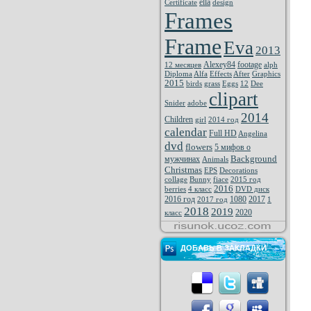
ella
Certificate
design
Frames
Frame
Eva
2013
Alexey84
footage
12 месяцев
alph
Diploma
Alfa
Effects
After
Graphics
2015
birds
grass
Eggs
12
Dee
clipart
Snider
adobe
2014
Children
girl
2014 год
calendar
Full HD
Angelina
dvd
flowers
5 мифов о
Background
мужчинах
Animals
Christmas
EPS
Decorations
collage
Bunny
fiace
2015 год
2016
berries
4 класс
DVD диск
2016 год
1080
2017
2017 год
1
2018
2019
2020
класс
ДОБАВЬ В ЗАКЛАДКИ