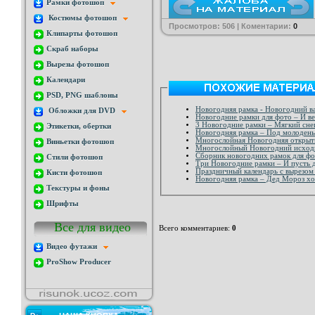
Рамки фотошоп
Костюмы фотошоп
Просмотров: 506 | Коментарии:
0
Клипарты фотошоп
Скраб наборы
Вырезы фотошоп
Календари
PSD, PNG шаблоны
Новогодняя рамка - Новогодний ва
Обложки для DVD
Новогодние рамки для фото – И в
3 Новогодние рамки – Мягкий сне
Этикетки, обертки
Новогодняя рамка – Под молоден
Виньетки фотошоп
Многослойный Новогодний исходн
Сборник новогодних рамок для фо
Стили фотошоп
Три Новогодние рамки – И пусть д
Праздничный календарь с вырезом
Кисти фотошоп
Новогодняя рамка – Дед Мороз хот
Текстуры и фоны
Шрифты
Все для видео
Всего комментариев
:
0
Видео футажи
ProShow Producer