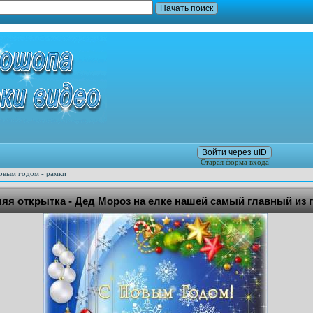
Войти через uID
Старая форма входа
овым годом - рамки
я открытка - Дед Мороз на елке нашей самый главный из 