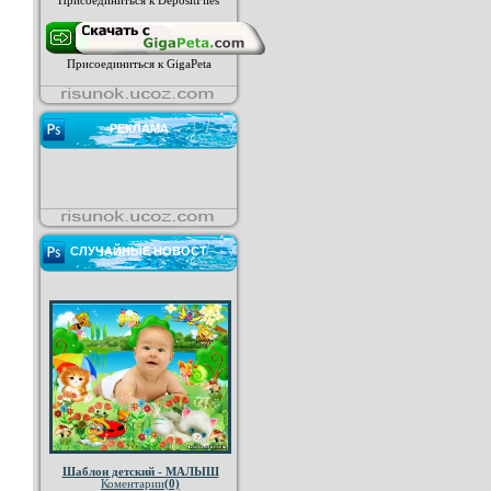
Присоединиться к DepositFiles
Присоединиться к GigaPeta
РЕКЛАМА
СЛУЧАЙНЫЕ НОВОСТ
Шаблон детский - МАЛЫШ
Коментарии
(0)