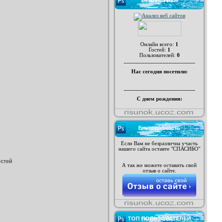
СТАТИСТИКА
Онлайн всего:
1
Гостей:
1
Пользователей:
0
________________________
Нас сегодня посетили:
________________________
С днем рождения:
Благодарность
Если Вам не безразлична участь
нашего сайта оставте "СПАСИБО"
остей
А так же можете оставить свой
отзыв о сайте.
ТОП ПОЛЬЗОВАТЕЛЕЙ