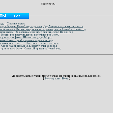
Поделиться…
аду - Снежная сказка
саду - В двери Новый год стучится, Дед Мороз к нам в гости мчится
льной школы - Много праздников есть разных, но любимый - Новый год
ьной школы - За окошком снег идёт, значит, скоро Новый год
- Новый год несет подарки, исполняет все мечты
 рамка для фото - Шел по лесу дед Мороз
ото - Новогодний утренник в детском саду
Праздничная рамка для оформления группового фото - Наш новогодний утренник
- Скоро будет Новый Год, вокруг ёлки хоровод
 группового фото - Славный праздник Новый год
Добавлять комментарии могут только зарегистрированные пользователи.
[
Регистрация
|
Вход
]