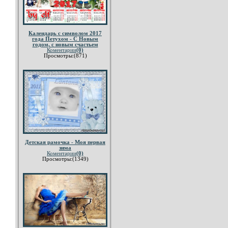
Календарь с символом 2017
года Петухом - С Новым
годом, с новым счастьем
Коментарии
(0)
Просмотры:(871)
Детская рамочка - Моя первая
зима
Коментарии
(0)
Просмотры:(1349)