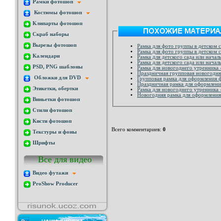
Рамки фотошоп
Костюмы фотошоп
Клипарты фотошоп
Скраб наборы
Вырезы фотошоп
Рамка для фото группы в детском с
Рамка для фото группы в детском 
Календари
Рамка для детского сада или нача
Рамка для детского сада или начал
PSD, PNG шаблоны
Рамка для новогоднего утренника 
Праздничная групповая новогодняя
Обложки для DVD
Групповая рамка для оформления ф
Этикетки, обертки
Рамка для новогоднего утренника 
Новогодняя рамка для оформления
Виньетки фотошоп
Стили фотошоп
Кисти фотошоп
Всего комментариев
:
0
Текстуры и фоны
Шрифты
Все для видео
Видео футажи
ProShow Producer