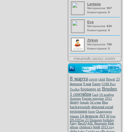
Lantana
Материалов:
907
Коментариев:
0
Eva
Материалов:
830
Коментариев:
0
Zirkon
Материалов:
786
Коментариев:
0
ОБЛАКО ТЕГОВ
8 марта
cover
flower
23
child
февраля
9 мая
Easter
COM Port
Brushes
footages
Toolkit
AE
1 сентября
Card
10 ноября
Autumn
Female template
2012
disney
female
3d очки
Blue
backgrounds
abnormal social
environment
fonts
Champagne
14 февраля
AVI
3d
glasses
free
DS-I205m
23
Elements
birthday
Fairy
BaczQ
ASL
Bouquets
Disk
book
album
children's
2013 год
alpha
ella
baby
Certificate
design