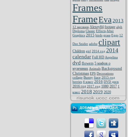
Frames
Frame
Eva
2013
Alexey84
footage
12 месяцев
alph
Diploma
Classic
Effects
After
2015
Graphics
birds
grass
Eggs
12
clipart
Dee Snider
adobe
2014
Children
girl
2014 год
calendar
Full HD
Angelina
dvd
flowers
5 мифов о
Background
мужчинах
Animals
Christmas
EPS
Decorations
collage
Bunny
fiace
2015 год
2016
berries
4 класс
DVD диск
2016 год
1080
2017
2017 год
1
2018
2019
2020
класс
ДОБАВЬ В ЗАКЛАДКИ