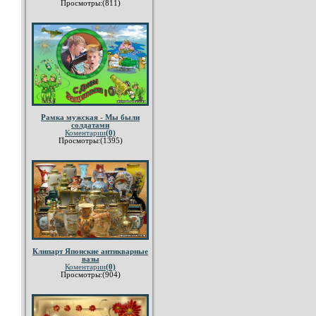
Просмотры:(811)
Рамка мужская - Мы были
солдатами
Коментарии
(0)
Просмотры:(1395)
Клипарт Японские антикварные
вазы
Коментарии
(0)
Просмотры:(904)