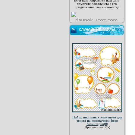
Если Вам понравился наш сайт,
помогите пожалуйста в его
продвижении, киньте монетку
СЛУЧАЙНЫЕ ФАЙЛЫ
Набор школьных элементов для
текста на прозрачном фоне
Коментарии
(0)
Просмотры:(585)