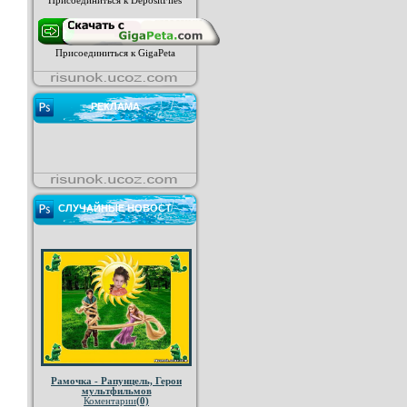
Присоединиться к DepositFiles
Присоединиться к GigaPeta
РЕКЛАМА
СЛУЧАЙНЫЕ НОВОСТ
Рамочка - Рапунцель, Герои
мультфильмов
Коментарии
(0)