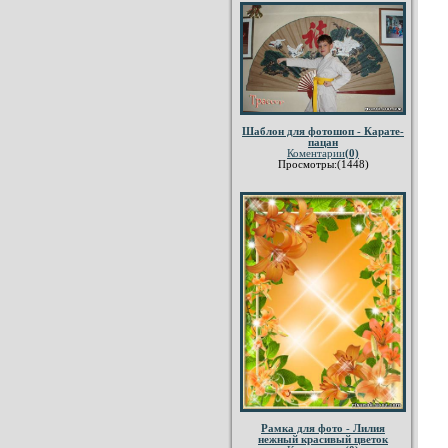
Шаблон для фотошоп - Карате-
пацан
Коментарии
(0)
Просмотры:(1448)
Рамка для фото - Лилия
нежный красивый цветок