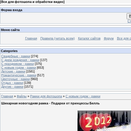
[
Все для фотошопа и обработки видео
]
Форма входа
В
Ст
Меню сайта
Главная
Правила (читать всем)
Каталог сайтов
Форум
Все для 
Categories
Свадебные - рамки
[274]
С днем рождения - рамки
[137]
С праздником - рамки
[375]
С новым годом - рамки
[653]
Детские - рамки
[1581]
Романтические - рамки
[517]
Цветочные - рамки
[960]
Отдых - рамки
[139]
Другие - рамки
[1571]
Главная
»
Файлы
»
Рамки для фотошопа
»
С новым годом - рамки
Шикарная новогодняя рамка - Подарки от принцессы Белль