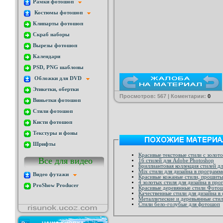
Рамки фотошоп
Костюмы фотошоп
Клипарты фотошоп
Скраб наборы
Вырезы фотошоп
Календари
PSD, PNG шаблоны
Обложки для DVD
Этикетки, обертки
Просмотров: 567 | Коментарии:
0
Виньетки фотошоп
Стили фотошоп
Кисти фотошоп
Текстуры и фоны
Шрифты
Красивые текстовые стили с золот
Все для видео
16 стилей для Adobe Photoshop
Бриллиантовая коллекция стилей 
Mix стили для дизайна в програм
Видео футажи
Красивые кожаные стили, прошиты
4 золотых стиля для дизайна в пр
ProShow Producer
Красивые деревянные стили Фото
Качественные стили для дизайна 
Стили бело-голубые для фотошоп