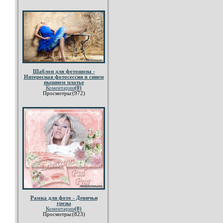
Шаблон для фотошопа -
Интересная фотосессия в синем
пышном платье
Коментарии
(0)
Просмотры:(972)
Рамка для фото - Девичьи
грезы
Коментарии
(0)
Просмотры:(823)