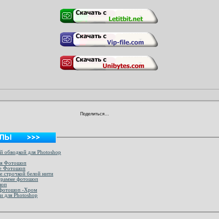
Поделиться…
ой обводкой для Photoshop
для Фотошоп
ме Фотошоп
е строчкой белой нити
ограмме фотошоп
шоп
в фотошоп -Хром
Металлические и деревьянные стили для Photoshop