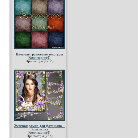
Цветные гранжевые текстуры
Коментарии
(0)
Просмотры:(1258)
Женская рамка для фотошопа –
Золотистая
Коментарии
(0)
Просмотры:(753)