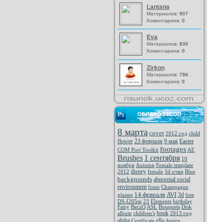
Lantana
Материалов:
907
Коментариев:
0
Eva
Материалов:
830
Коментариев:
0
Zirkon
Материалов:
786
Коментариев:
0
ОБЛАКО ТЕГОВ
8 марта
cover
2012 год
child
flower
23 февраля
9 мая
Easter
footages
COM Port Toolkit
AE
Brushes
1 сентября
10
ноября
Autumn
Female template
disney
2012
female
3d очки
Blue
backgrounds
abnormal social
environment
fonts
Champagne
14 февраля
AVI
3d
glasses
free
DS-I205m
23
Elements
birthday
Fairy
BaczQ
ASL
Bouquets
Disk
book
album
children's
2013 год
alpha
ella
Certificate
design