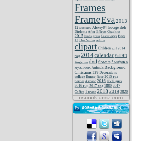
Frames
Frame
Eva
2013
Alexey84
footage
12 месяцев
alph
Diploma
After
Effects
Graphics
2015
birds
grass
Easter eggs
Eggs
12
Dee Snider
adobe
clipart
Children
girl
2014
2014
calendar
Full HD
год
dvd
flowers
5 мифов о
Angelina
Background
мужчинах
Animals
Christmas
EPS
Decorations
collage
Bunny
fiace
2015 год
2016
berries
4 класс
DVD диск
2016 год
1080
2017
2017 год
2018
2019
2020
Coffee
1 класс
ДОБАВЬ В ЗАКЛАДКИ