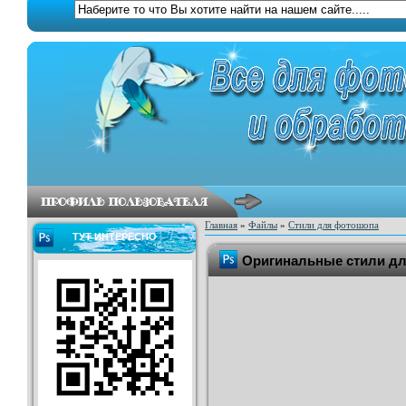
Главная
»
Файлы
»
Стили для фотошопа
ТУТ ИНТЕРЕСНО
Оригинальные стили дл