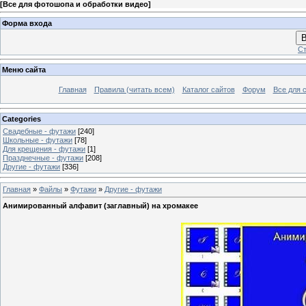
[
Все для фотошопа и обработки видео
]
Форма входа
В
Ст
Меню сайта
Главная
Правила (читать всем)
Каталог сайтов
Форум
Все для 
Categories
Свадебные - футажи
[240]
Школьные - футажи
[78]
Для крещения - футажи
[1]
Празднечные - футажи
[208]
Другие - футажи
[336]
Главная
»
Файлы
»
Футажи
»
Другие - футажи
Анимированный алфавит (заглавный) на хромакее