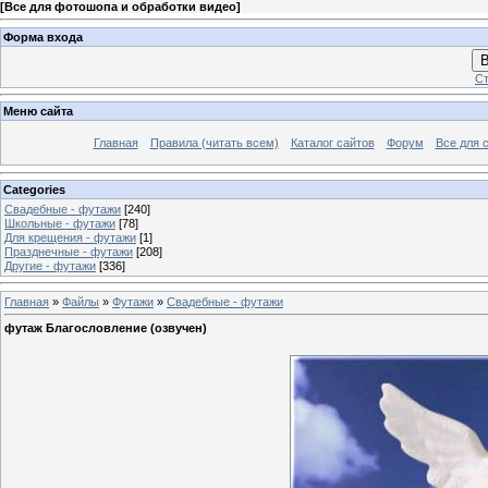
[
Все для фотошопа и обработки видео
]
Форма входа
В
Ст
Меню сайта
Главная
Правила (читать всем)
Каталог сайтов
Форум
Все для 
Categories
Свадебные - футажи
[240]
Школьные - футажи
[78]
Для крещения - футажи
[1]
Празднечные - футажи
[208]
Другие - футажи
[336]
Главная
»
Файлы
»
Футажи
»
Свадебные - футажи
футаж Благословление (озвучен)