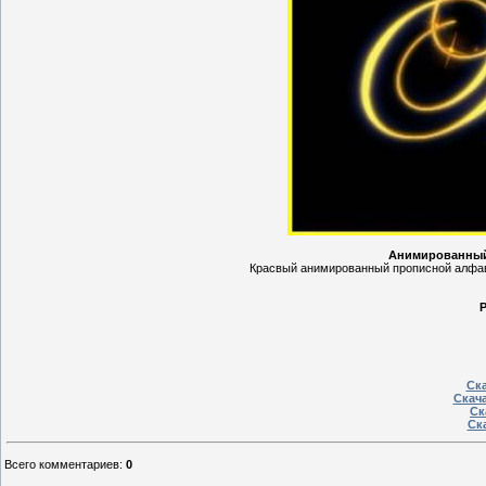
Анимированный 
Красвый анимированный прописной алфав
Р
Ска
Скача
Ск
Ска
Всего комментариев
:
0