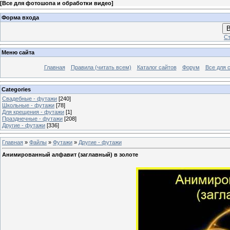
[
Все для фотошопа и обработки видео
]
Форма входа
В
Ст
Меню сайта
Главная
Правила (читать всем)
Каталог сайтов
Форум
Все для 
Categories
Свадебные - футажи
[240]
Школьные - футажи
[78]
Для крещения - футажи
[1]
Празднечные - футажи
[208]
Другие - футажи
[336]
Главная
»
Файлы
»
Футажи
»
Другие - футажи
Анимированный алфавит (заглавный) в золоте