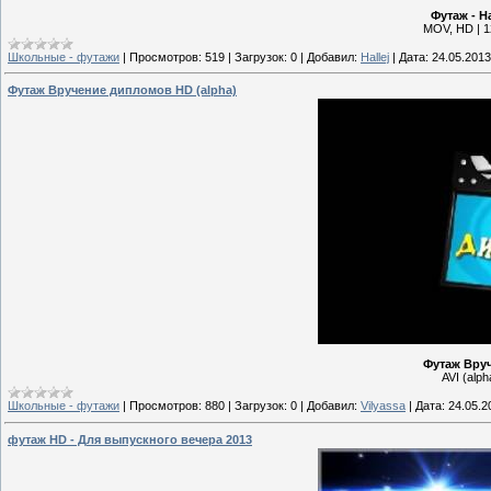
Футаж - Н
MOV, HD | 12
Школьные - футажи
|
Просмотров:
519
|
Загрузок:
0
|
Добавил:
Hallej
|
Дата:
24.05.2013
Футаж Вручение дипломов HD (alpha)
Футаж Вруч
AVI (alp
Школьные - футажи
|
Просмотров:
880
|
Загрузок:
0
|
Добавил:
Vilyassa
|
Дата:
24.05.2
футаж HD - Для выпускного вечера 2013