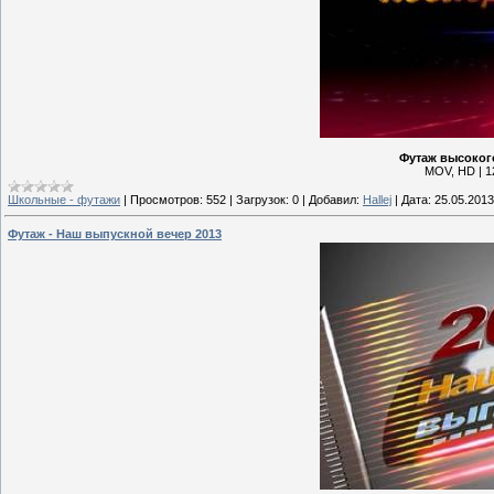
Футаж высокого
MOV, HD | 12
Школьные - футажи
|
Просмотров:
552
|
Загрузок:
0
|
Добавил:
Hallej
|
Дата:
25.05.2013
Футаж - Наш выпускной вечер 2013