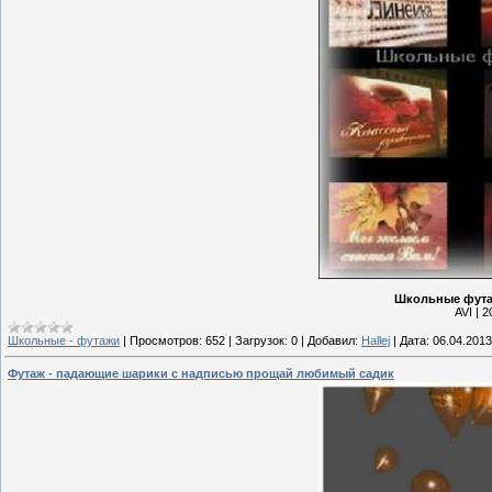
Школьные футаж
AVI | 
Школьные - футажи
|
Просмотров:
652
|
Загрузок:
0
|
Добавил:
Hallej
|
Дата:
06.04.2013
Футаж - падающие шарики с надписью прощай любимый садик