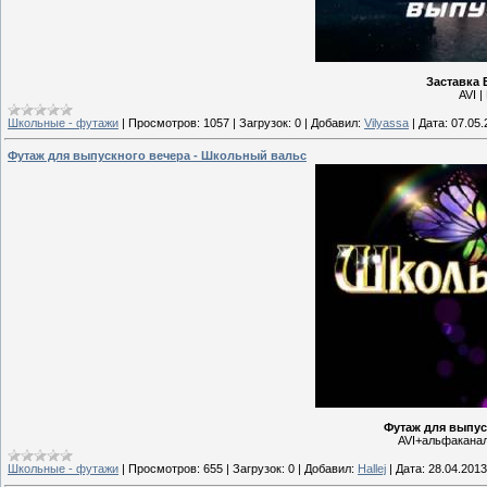
Заставка 
AVI |
Школьные - футажи
|
Просмотров:
1057
|
Загрузок:
0
|
Добавил:
Vilyassa
|
Дата:
07.05.
Футаж для выпускного вечера - Школьный вальс
Футаж для выпус
AVI+альфаканал 
Школьные - футажи
|
Просмотров:
655
|
Загрузок:
0
|
Добавил:
Hallej
|
Дата:
28.04.2013