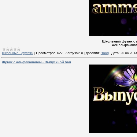
Школьный футаж с а
AVI+альфаканал 
Школьные - футажи
|
Просмотров:
627
|
Загрузок:
0
|
Добавил:
Hallej
|
Дата:
26.04.2013
Футаж с альфаканалом - Выпускной бал