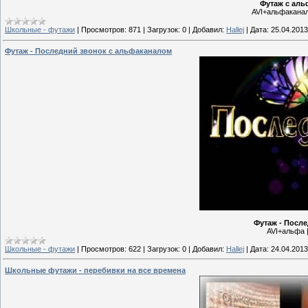
Футаж с аль
AVI+альфаканал 
Школьные - футажи
|
Просмотров:
871
|
Загрузок:
0
|
Добавил:
Hallej
|
Дата:
25.04.2013
Футаж - Последний звонок с альфаканалом
Футаж - Посл
AVI+альфа |
Школьные - футажи
|
Просмотров:
622
|
Загрузок:
0
|
Добавил:
Hallej
|
Дата:
24.04.2013
Школьные футажи - перебивки на все времена