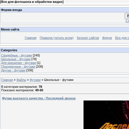
[
Все для фотошопа и обработки видео
]
Форма входа
В
Ст
Меню сайта
Главная
Правила (читать всем)
Каталог сайтов
Форум
Все для 
Categories
Свадебные - футажи
[240]
Школьные - футажи
[78]
Для крещения - футажи
[1]
Празднечные - футажи
[208]
Другие - футажи
[336]
Главная
»
Файлы
»
Футажи
» Школьные - футажи
В категории материалов
:
78
Показано материалов
:
49-60
Футаж высокого качества - Последний звонок