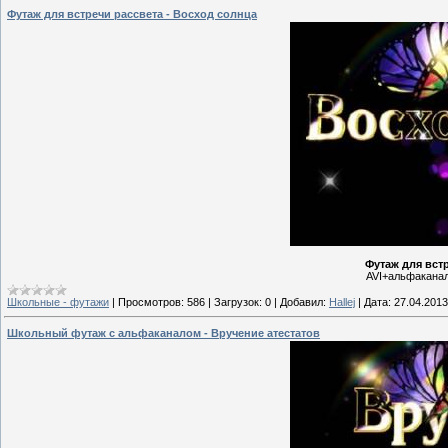
Футаж для встречи рассвета - Восход солнца
Футаж для вст
AVI+альфаканал 
Школьные - футажи
|
Просмотров:
586
|
Загрузок:
0
|
Добавил:
Hallej
|
Дата:
27.04.2013
Школьный футаж с альфаканалом - Вручение атестатов