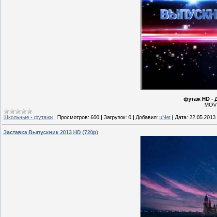
футаж HD - 
MOV 
Школьные - футажи
|
Просмотров:
600
|
Загрузок:
0
|
Добавил:
uNet
|
Дата:
22.05.2013
Заставка Выпускник 2013 HD (720p)