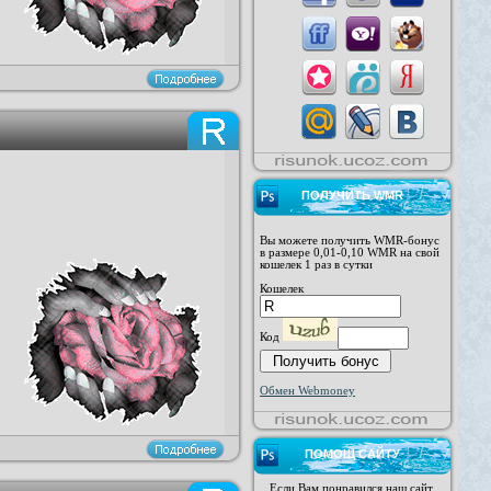
ПОЛУЧИТЬ WMR
Вы можете получить WMR-бонус
в размере 0,01-0,10 WMR на свой
кошелек 1 раз в сутки
Кошелек
Код
Обмен Webmoney
ПОМОЩ САЙТУ
Если Вам понравился наш сайт,