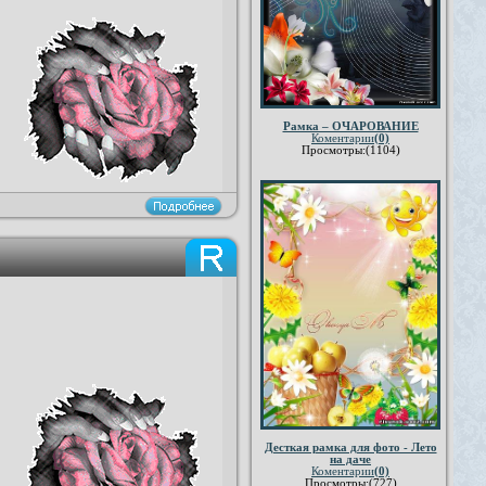
Рамка – ОЧАРОВАНИЕ
Коментарии
(0)
Просмотры:(1104)
Десткая рамка для фото - Лето
на даче
Коментарии
(0)
Просмотры:(727)