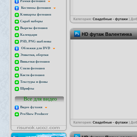
Рамки фотошоп
Костюмы фотошоп
Клипарты фотошоп
Категория:
Свадебные - футажи
| До
Скраб наборы
Вырезы фотошоп
HD футаж Валентинка
Календари
PSD, PNG шаблоны
Обложки для DVD
Этикетки, обертки
Виньетки фотошоп
Стили фотошоп
Кисти фотошоп
Текстуры и фоны
Шрифты
Все для видео
Видео футажи
ProShow Producer
Категория:
Свадебные - футажи
| До