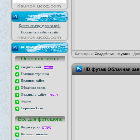
РЕКЛАМА
Купить ссылку здесь за
руб.
Поставить к себе на сайт
НАВИГАЦИЯ ПО САЙТУ
Категория:
Свадебные - футажи
| До
Основное меню
Создать сайт
HD футаж Облачная зав
Главная страница
Правила сайта
Обратная связь
Отзывы о сайте
Форум
Скрипты Ucoz
Все для фотошопа
Видео уроки
Фотошоп онлайн