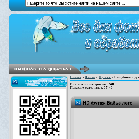
Главная
»
Файлы
»
Футажи
» Свадебные - фу
ТУТ ИНТЕРЕСНО
В категории материалов
:
240
Показано материалов
:
37-48
HD футаж Бабье лето