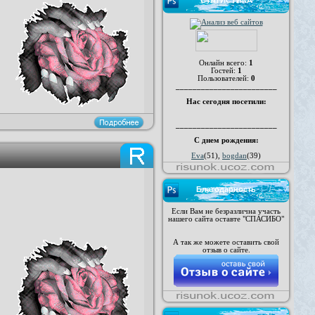
СТАТИСТИКА
Онлайн всего:
1
Гостей:
1
Пользователей:
0
________________________
Нас сегодня посетили:
________________________
С днем рождения:
Eva
(51)
,
bogdan
(39)
Благодарность
Если Вам не безразлична участь
нашего сайта оставте "СПАСИБО"
А так же можете оставить свой
отзыв о сайте.