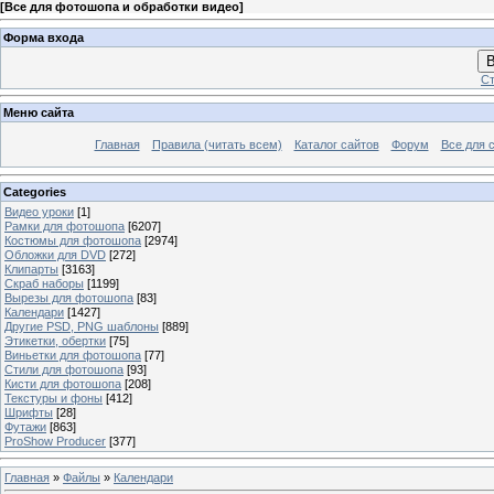
[
Все для фотошопа и обработки видео
]
Форма входа
В
Ст
Меню сайта
Главная
Правила (читать всем)
Каталог сайтов
Форум
Все для 
Categories
Видео уроки
[1]
Рамки для фотошопа
[6207]
Костюмы для фотошопа
[2974]
Обложки для DVD
[272]
Клипарты
[3163]
Скраб наборы
[1199]
Вырезы для фотошопа
[83]
Календари
[1427]
Другие PSD, PNG шаблоны
[889]
Этикетки, обертки
[75]
Виньетки для фотошопа
[77]
Стили для фотошопа
[93]
Кисти для фотошопа
[208]
Текстуры и фоны
[412]
Шрифты
[28]
Футажи
[863]
ProShow Producer
[377]
Главная
»
Файлы
»
Календари