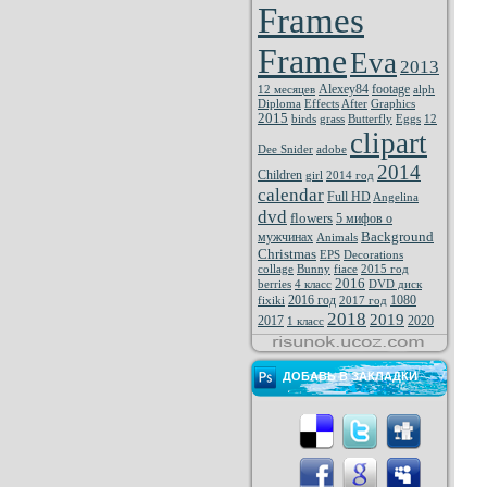
Frames
Frame
Eva
2013
Alexey84
footage
12 месяцев
alph
Diploma
Effects
After
Graphics
2015
birds
grass
Butterfly
Eggs
12
clipart
Dee Snider
adobe
2014
Children
girl
2014 год
calendar
Full HD
Angelina
dvd
flowers
5 мифов о
Background
мужчинах
Animals
Christmas
EPS
Decorations
collage
Bunny
fiace
2015 год
2016
berries
4 класс
DVD диск
2016 год
1080
fixiki
2017 год
2018
2019
2017
2020
1 класс
ДОБАВЬ В ЗАКЛАДКИ