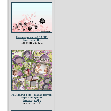
Коллекция кистей "ABR"
Коментарии
(0)
Просмотры:(1329)
Рамки для фото - Парад цветов,
гортензия цветет
Коментарии
(0)
Просмотры:(840)