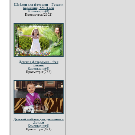
Шаблон для фотошоп – Гусар и
барышня, XVIII век
Коментарии
(0)
Просмотры:(2302)
Детская фоторамка - Фея
цветов
Коментарии
(0)
Просмотры:(732)
Детский шаблон для фотошопа -
Друзья
Коментарии
(0)
Просмотры:(821)