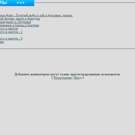
ом фоне - Горячий кофе и чай в красивых чашках
ой формы, цвета и фактуры
складками и сборками
вязанные в банты и бантики
ого и цветов
го и цветов - 2
го и цветов - 3
шки
Добавлять комментарии могут только зарегистрированные пользователи.
[
Регистрация
|
Вход
]