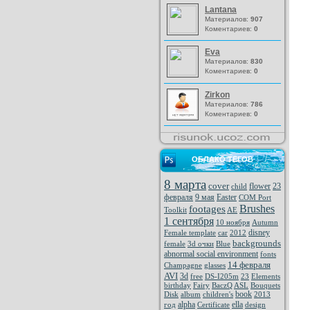
Lantana
Материалов:
907
Коментариев:
0
Eva
Материалов:
830
Коментариев:
0
Zirkon
Материалов:
786
Коментариев:
0
ОБЛАКО ТЕГОВ
8 марта
cover
flower
23
child
февраля
9 мая
Easter
COM Port
Brushes
footages
Toolkit
AE
1 сентября
10 ноября
Autumn
disney
Female template
car
2012
backgrounds
female
3d очки
Blue
abnormal social environment
fonts
14 февраля
Champagne
glasses
AVI
3d
free
DS-I205m
23
Elements
birthday
Fairy
BaczQ
ASL
Bouquets
book
Disk
album
children's
2013
alpha
ella
год
Certificate
design