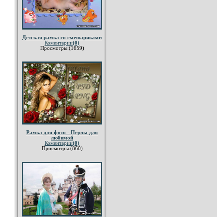
Детская рамка со смешариками
Коментарии
(0)
Просмотры:(1659)
Рамка для фото - Перлы для
любимой
Коментарии
(0)
Просмотры:(860)