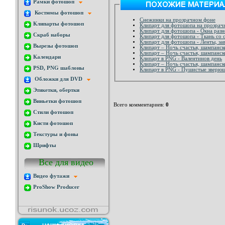
Рамки фотошоп
Костюмы фотошоп
Снежинки на прозрачном фоне
Клипарты фотошоп
Клипарт для фотошопа на прозрачн
Клипарт для фотошопа - Окна разн
Скраб наборы
Клипарт для фотошопа - Ткань со 
Клипарт для фотошопа - Ленты, за
Вырезы фотошоп
Клипарт – Ночь счастья, шампанск
Клипарт – Ночь счастья, шампанско
Календари
Клипарт в PNG - Валентинов день
Клипарт – Ночь счастья, шампанско
PSD, PNG шаблоны
Клипарт в PNG - Пушистые зверю
Обложки для DVD
Этикетки, обертки
Виньетки фотошоп
Всего комментариев
:
0
Стили фотошоп
Кисти фотошоп
Текстуры и фоны
Шрифты
Все для видео
Видео футажи
ProShow Producer