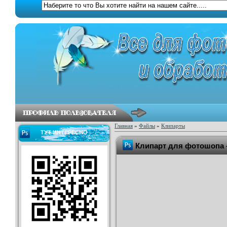
Главная
»
Файлы
»
Клипарты
ТУТ ИНТЕРЕСНО
Клипарт для фотошопа 