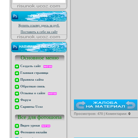
РЕКЛАМА
Купить ссылку здесь за
руб.
Поставить к себе на сайт
НАВИГАЦИЯ ПО САЙТУ
Основное меню
Создать сайт
Главная страница
Правила сайта
Обратная связь
Отзывы о сайте
Форум
Скрипты Ucoz
Просмотров: 470 | Коментарии:
0
Все для фотошопа
Видео уроки
Фотошоп онлайн