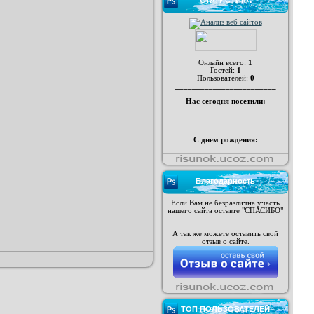
СТАТИСТИКА
Онлайн всего:
1
Гостей:
1
Пользователей:
0
________________________
Нас сегодня посетили:
________________________
С днем рождения:
Благодарность
Если Вам не безразлична участь
нашего сайта оставте "СПАСИБО"
А так же можете оставить свой
отзыв о сайте.
ТОП ПОЛЬЗОВАТЕЛЕЙ