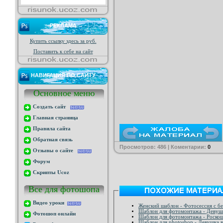
РЕКЛАМА
Купить ссылку здесь за
руб.
Поставить к себе на сайт
НАВИГАЦИЯ ПО САЙТУ
Основное меню
Создать сайт
Главная страница
Правила сайта
Обратная связь
Просмотров: 486 | Коментарии:
0
Отзывы о сайте
Форум
Скрипты Ucoz
Все для фотошопа
Видео уроки
Женский шаблон - Фотосессия с бе
Шаблон для фотомонтажа - Девушк
Фотошоп онлайн
Шаблон для фотомонтажа - Роскош
Шаблон для photoshop - Девушка 