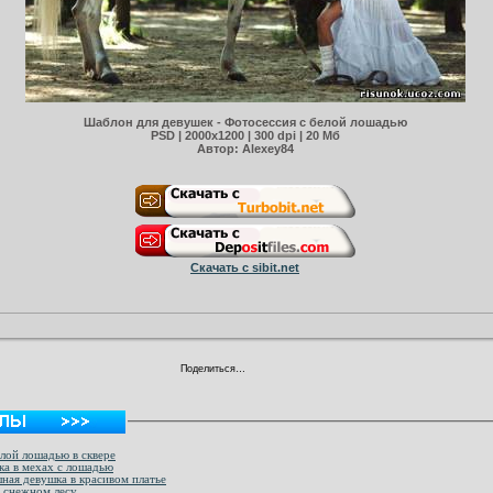
Шаблон для девушек - Фотосессия с белой лошадью
PSD | 2000x1200 | 300 dpi | 20 Мб
Автор: Alexey84
Скачать с sibit.net
Поделиться…
лой лошадью в сквере
а в мехах с лошадью
ная девушка в красивом платье
в снежном лесу