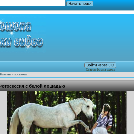
Войти через uID
Старая форма входа
Женские - костюмы
Фотосессия с белой лошадью