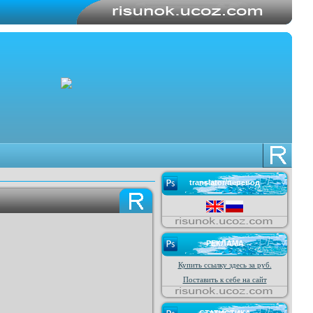
translator/перевод
РЕКЛАМА
Купить ссылку здесь за
руб.
Поставить к себе на сайт