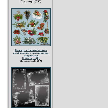
Просмотры:(850)
Клипарт - Еловые ветки в
комбинациях с новогодними
игрушками
Коментарии
(0)
Просмотры:(1280)