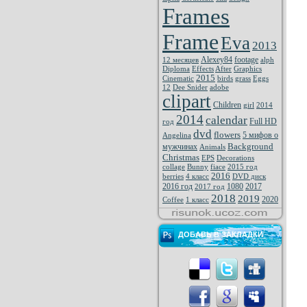
Frames
Frame
Eva
2013
Alexey84
footage
12 месяцев
alph
Diploma
Effects
After
Graphics
2015
Cinematic
birds
grass
Eggs
12
Dee Snider
adobe
clipart
Children
girl
2014
2014
calendar
Full HD
год
dvd
flowers
5 мифов о
Angelina
Background
мужчинах
Animals
Christmas
EPS
Decorations
collage
Bunny
fiace
2015 год
2016
berries
4 класс
DVD диск
2016 год
1080
2017
2017 год
2018
2019
2020
Coffee
1 класс
ДОБАВЬ В ЗАКЛАДКИ