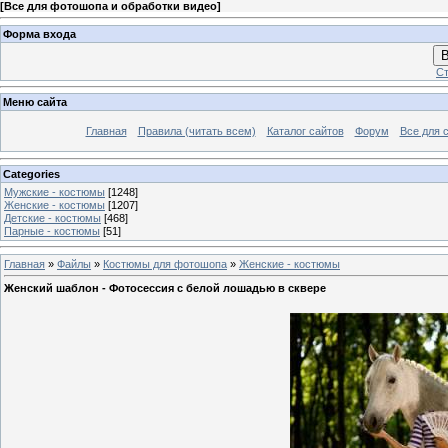
[
Все для фотошопа и обработки видео
]
Форма входа
В
Ст
Меню сайта
Главная
Правила (читать всем)
Каталог сайтов
Форум
Все для 
Categories
Мужские - костюмы
[1248]
Женские - костюмы
[1207]
Детские - костюмы
[468]
Парные - костюмы
[51]
Главная
»
Файлы
»
Костюмы для фотошопа
»
Женские - костюмы
Женский шаблон - Фотосессия с белой лошадью в сквере