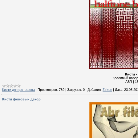
Кисти -
Красивый набор
ABR | 15
Кисти для фотошопа
|
Просмотров:
789
|
Загрузок:
0
|
Добавил:
Zirkon
|
Дата:
23.05.20
Кисти фоновый декор