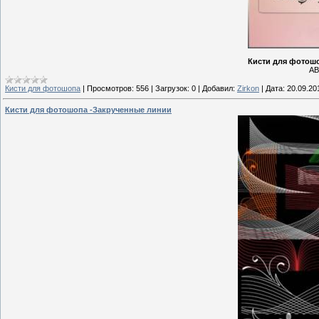
Кисти для фотошо
AB
Кисти для фотошопа
|
Просмотров:
556
|
Загрузок:
0
|
Добавил:
Zirkon
|
Дата:
20.09.20
Кисти для фотошопа -Закрученные линии