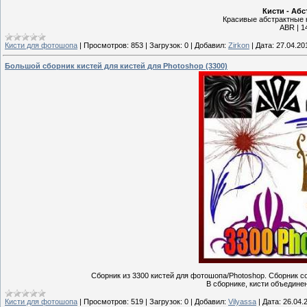
Кисти - Аб
Красивые абстрактные 
ABR | 14
Кисти для фотошопа
|
Просмотров:
853
|
Загрузок:
0
|
Добавил:
Zirkon
|
Дата:
27.04.20
Большой сборник кистей для кистей для Photoshop (3300)
Сборник из 3300 кистей для фотошопа/Photoshop. Сборник с
В сборнике, кисти объединен
Кисти для фотошопа
|
Просмотров:
519
|
Загрузок:
0
|
Добавил:
Vilyassa
|
Дата:
26.04.