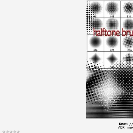
Кисти д
ABR | max