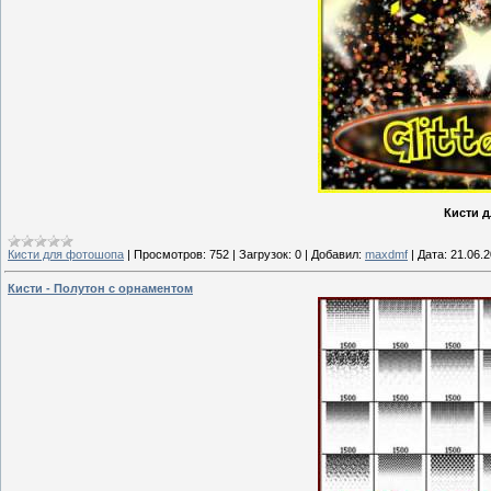
Кисти д
Кисти для фотошопа
|
Просмотров:
752
|
Загрузок:
0
|
Добавил:
maxdmf
|
Дата:
21.06.
Кисти - Полутон с орнаментом