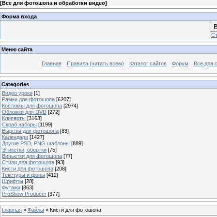
[
Все для фотошопа и обработки видео
]
Форма входа
В
Ст
Меню сайта
Главная
Правила (читать всем)
Каталог сайтов
Форум
Все для 
Categories
Видео уроки
[1]
Рамки для фотошопа
[6207]
Костюмы для фотошопа
[2974]
Обложки для DVD
[272]
Клипарты
[3163]
Скраб наборы
[1199]
Вырезы для фотошопа
[83]
Календари
[1427]
Другие PSD, PNG шаблоны
[889]
Этикетки, обертки
[75]
Виньетки для фотошопа
[77]
Стили для фотошопа
[93]
Кисти для фотошопа
[208]
Текстуры и фоны
[412]
Шрифты
[28]
Футажи
[863]
ProShow Producer
[377]
Главная
»
Файлы
» Кисти для фотошопа